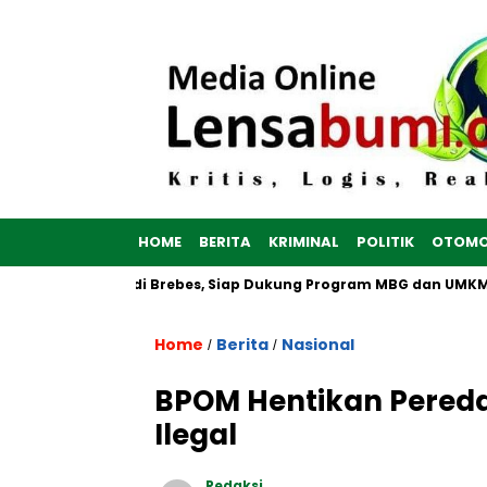
HOME
BERITA
KRIMINAL
POLITIK
OTOMO
tih Dibangun di Brebes, Siap Dukung Program MBG dan UMKM no
Home
Berita
Nasional
/
/
BPOM Hentikan Pereda
Ilegal
Redaksi