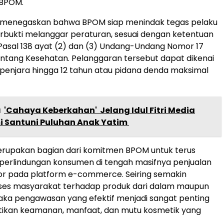
 BPOM.
menegaskan bahwa BPOM siap menindak tegas pelaku
rbukti melanggar peraturan, sesuai dengan ketentuan
 Pasal 138 ayat (2) dan (3) Undang-Undang Nomor 17
ntang Kesehatan. Pelanggaran tersebut dapat dikenai
 penjara hingga 12 tahun atau pidana denda maksimal
a
'Cahaya Keberkahan' Jelang Idul Fitri Media
 Santuni Puluhan Anak Yatim ‎
erupakan bagian dari komitmen BPOM untuk terus
erlindungan konsumen di tengah masifnya penjualan
or pada platform e-commerce. Seiring semakin
es masyarakat terhadap produk dari dalam maupun
maka pengawasan yang efektif menjadi sangat penting
ikan keamanan, manfaat, dan mutu kosmetik yang