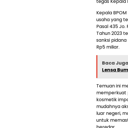
tegas Kepala
Kepala BPOM 
usaha yang te
Pasal 435 Jo.
Tahun 2023 te
sanksi pidana
Rp5 miliar.
Baca Jug
Lensa Bumi
Temuan ini m
memperkuat p
kosmetik imp
mudahnya aks
luar negeri, 
untuk memast
beredar.