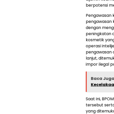
berpotensi me
Pengawasan ko
pengawasan k
dengan mengu
peningkatan d
kosmetik yang 
operasi intel
pengawasan on
lanjut, ditem
impor ilegal 
Baca Jug
Kecelakaa
Saat ini, BPO
tersebut sert
yang ditemuka