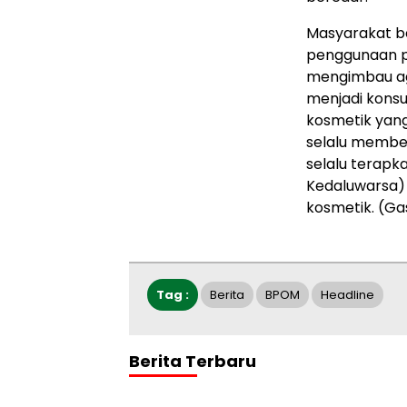
Masyarakat be
penggunaan p
mengimbau aga
menjadi kons
kosmetik yang 
selalu membel
selalu terapka
Kedaluwarsa)
kosmetik. (Ga
Tag :
Berita
BPOM
Headline
Berita Terbaru