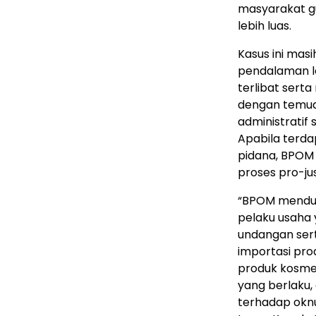
masyarakat g
lebih luas.
Kasus ini ma
pendalaman l
terlibat sert
dengan temuan
administratif
Apabila terd
pidana, BPOM
proses pro-jus
“BPOM menduku
pelaku usaha
undangan ser
importasi pro
produk kosme
yang berlaku,
terhadap oknu