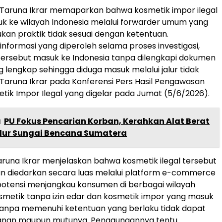
Taruna Ikrar memaparkan bahwa kosmetik impor ilegal
k ke wilayah Indonesia melalui forwarder umum yang
kan praktik tidak sesuai dengan ketentuan.
informasi yang diperoleh selama proses investigasi,
 tersebut masuk ke Indonesia tanpa dilengkapi dokumen
g lengkap sehingga diduga masuk melalui jalur tidak
 Taruna Ikrar pada Konferensi Pers Hasil Pengawasan
ik Impor Ilegal yang digelar pada Jumat (5/6/2026).
a
PU Fokus Pencarian Korban, Kerahkan Alat Berat
Alur Sungai Bencana Sumatera
 Taruna Ikrar menjelaskan bahwa kosmetik ilegal tersebut
n diedarkan secara luas melalui platform e-commerce
potensi menjangkau konsumen di berbagai wilayah
osmetik tanpa izin edar dan kosmetik impor yang masuk
tanpa memenuhi ketentuan yang berlaku tidak dapat
anan maupun mutunya. Penggunaannya tentu