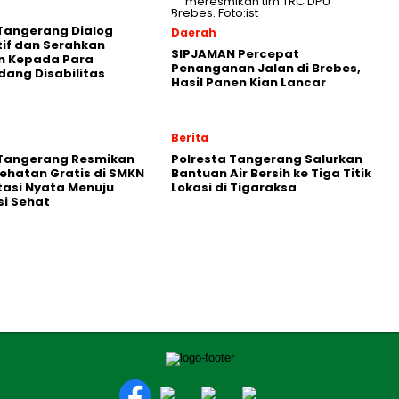
Tangerang Dialog
Daerah
tif dan Serahkan
SIPJAMAN Percepat
n Kepada Para
Penanganan Jalan di Brebes,
ang Disabilitas
Hasil Panen Kian Lancar
Berita
 Tangerang Resmikan
Polresta Tangerang Salurkan
ehatan Gratis di SMKN
Bantuan Air Bersih ke Tiga Titik
stasi Nyata Menuju
Lokasi di Tigaraksa
i Sehat