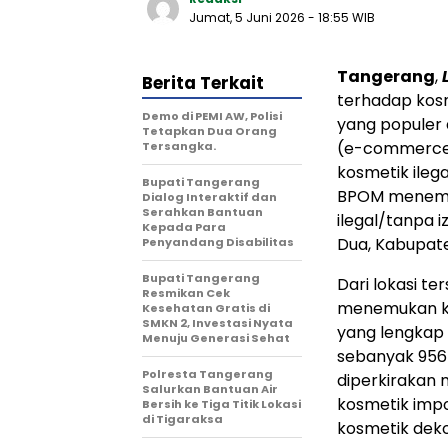
Jumat, 5 Juni 2026
- 18:55 WIB
Tangerang
,
Berita Terkait
terhadap kosm
Demo di PEMI AW, Polisi
yang populer 
Tetapkan Dua Orang
(e-commerce)
Tersangka.
kosmetik ileg
Bupati Tangerang
BPOM menemu
Dialog Interaktif dan
Serahkan Bantuan
ilegal/tanpa i
Kepada Para
Dua, Kabupat
Penyandang Disabilitas
‎Bupati Tangerang
Dari lokasi t
Resmikan Cek
menemukan ko
Kesehatan Gratis di
SMKN 2, Investasi Nyata
yang lengkap 
Menuju Generasi Sehat
sebanyak 956 
Polresta Tangerang
diperkirakan 
Salurkan Bantuan Air
kosmetik impor
Bersih ke Tiga Titik Lokasi
di Tigaraksa
kosmetik dekor