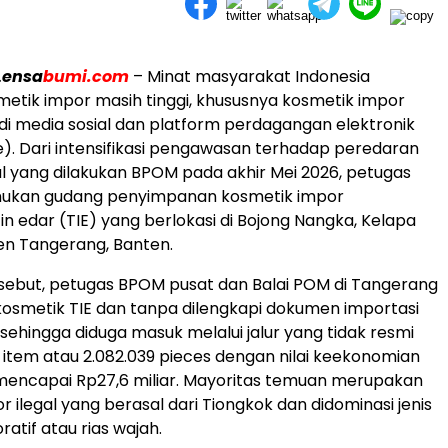
Lensa
bumi.com
– Minat masyarakat Indonesia
etik impor masih tinggi, khususnya kosmetik impor
di media sosial dan platform perdagangan elektronik
. Dari intensifikasi pengawasan terhadap peredaran
al yang dilakukan BPOM pada akhir Mei 2026, petugas
kan gudang penyimpanan kosmetik impor
zin edar (TIE) yang berlokasi di Bojong Nangka, Kelapa
en Tangerang, Banten.
ersebut, petugas BPOM pusat dan Balai POM di Tangerang
smetik TIE dan tanpa dilengkapi dokumen importasi
sehingga diduga masuk melalui jalur yang tidak resmi
item atau 2.082.039 pieces dengan nilai keekonomian
mencapai Rp27,6 miliar. Mayoritas temuan merupakan
 ilegal yang berasal dari Tiongkok dan didominasi jenis
atif atau rias wajah.