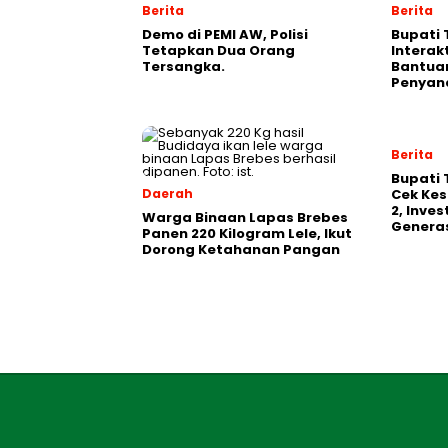
Berita
Berita
Demo di PEMI AW, Polisi
Bupati 
Tetapkan Dua Orang
Interak
Tersangka.
Bantua
Penyand
Berita
‎Bupati
Daerah
Cek Kes
2, Inve
Warga Binaan Lapas Brebes
Generas
Panen 220 Kilogram Lele, Ikut
Dorong Ketahanan Pangan