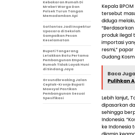
Kebakaran Rumah Di
Kepala BPOM 
Mrebet Warga Dan
Polsek Turun Tangan
tersebut masu
Memadamkan Api
diduga melaku
Satlantas Jadi Inspektur
“Berdasarkan 
Upacara di Sekolah
produk ilegal
Sampaikan Pesan
Keselamatan
importasi yan
resmi,” papar
Bupati Tangerang
Letakkan Batu Pertama
Gudang Kosmet
Pembangunan Empat
Rumah Tidak Layak Huni
di Sindang Jaya
Baca Jug
Groundbreaking Jalan
Pulihkan 
Ceplak-Kronjo Bupati
Maesyal Pastikan
Pembangunan Sesuai
Lebih lanjut,
Spesifikasi
dipasarkan da
sehingga ber
Indonesia. “K
ke Indonesia 
dijamin keam