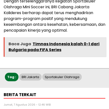
Dengan terselenggaranya kegiatan Sportakuler
Olahraga Mini Soccer ini, BRI Cabang Jakarta
Kalideres berharap dapat terus menghadirkan
program-program positif yang mendukung
keseimbangan antara kesehatan, kebersamaan, dan
pencapaian kinerja yang optimal.
Baca Juga
Timnas Indonesia kalah 0-1 dari
Bulgaria pada FIFA Series
Tag :
BRI Jakarta
Sportakuler Olahraga
BERITA TERKAIT
Jumat, 7 Agustus 2026 - 12:46 WIB