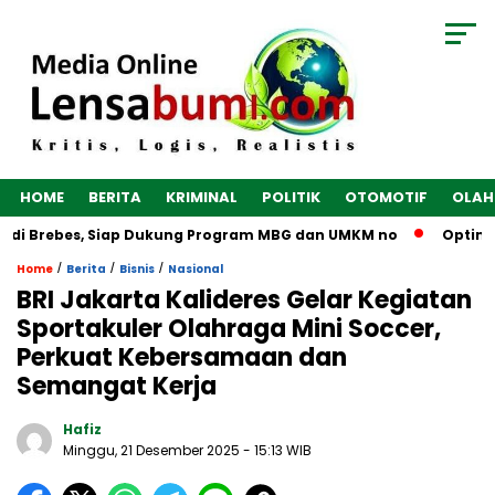
HOME
BERITA
KRIMINAL
POLITIK
OTOMOTIF
OLAH
di Brebes, Siap Dukung Program MBG dan UMKM no
Optimalka
/
/
/
Home
Berita
Bisnis
Nasional
BRI Jakarta Kalideres Gelar Kegiatan
Sportakuler Olahraga Mini Soccer,
Perkuat Kebersamaan dan
Semangat Kerja
Hafiz
Minggu, 21 Desember 2025
- 15:13 WIB