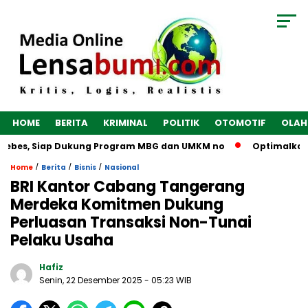
HOME
BERITA
KRIMINAL
POLITIK
OTOMOTIF
OLAH
rebes, Siap Dukung Program MBG dan UMKM no
Optimalkan Ek
/
/
/
Home
Berita
Bisnis
Nasional
BRI Kantor Cabang Tangerang
Merdeka Komitmen Dukung
Perluasan Transaksi Non-Tunai
Pelaku Usaha
Hafiz
Senin, 22 Desember 2025
- 05:23 WIB