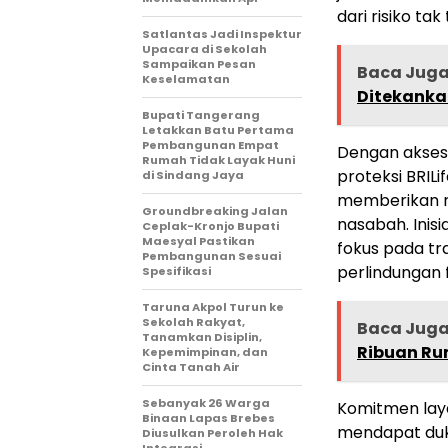
dari risiko tak
Satlantas Jadi Inspektur
Upacara di Sekolah
Sampaikan Pesan
Baca Jug
Keselamatan
Ditekanka
Bupati Tangerang
Letakkan Batu Pertama
Pembangunan Empat
Dengan akses
Rumah Tidak Layak Huni
proteksi BRIL
di Sindang Jaya
memberikan r
Groundbreaking Jalan
nasabah. Inisi
Ceplak-Kronjo Bupati
Maesyal Pastikan
fokus pada tra
Pembangunan Sesuai
perlindungan 
Spesifikasi
Taruna Akpol Turun ke
Sekolah Rakyat,
Baca Jug
Tanamkan Disiplin,
Ribuan R
Kepemimpinan, dan
Cinta Tanah Air
Sebanyak 26 Warga
Komitmen lay
Binaan Lapas Brebes
mendapat duk
Diusulkan Peroleh Hak