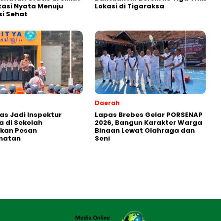
stasi Nyata Menuju
Lokasi di Tigaraksa
i Sehat
Daerah
as Jadi Inspektur
Lapas Brebes Gelar PORSENAP
 di Sekolah
2026, Bangun Karakter Warga
kan Pesan
Binaan Lewat Olahraga dan
matan
Seni