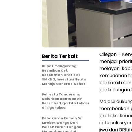
Cilegon – Ke
Berita Terkait
menjadi prior
‎Bupati Tangerang
melayani keb
Resmikan Cek
kemudahan tran
Kesehatan Gratis di
SMKN 2, Investasi Nyata
berkomitmen
Menuju Generasi Sehat
perlindungan 
Polresta Tangerang
Salurkan Bantuan Air
Melalui dukung
Bersih ke Tiga Titik Lokasi
di Tigaraksa
memberikan p
proteksi keua
Kebakaran Rumah Di
satu solusi y
Mrebet Warga Dan
Polsek Turun Tangan
jiwa dari BRIL
Memadamkan Api