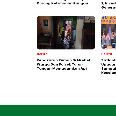
Dorong Ketahanan Pangan
2, Inve
Generas
Berita
Berita
Kebakaran Rumah Di Mrebet
Satlant
Warga Dan Polsek Turun
Upacara
Tangan Memadamkan Api
Sampai
Kesela