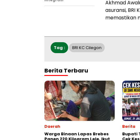
Integrasi
Akhmad Awalud
asuransi, BRI
memastikan m
Tag :
BRI KC Cilegon
Berita Terbaru
Daerah
Berita
Warga Binaan Lapas Brebes
‎Bupati
Panen 220 Kilogram Lele, Ikut
Cek Kes