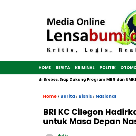
HOME
BERITA
KRIMINAL
POLITIK
OTOMO
tih Dibangun di Brebes, Siap Dukung Program MBG dan UMKM no
Home
Berita
Bisnis
Nasional
/
/
/
BRI KC Cilegon Hadirka
untuk Masa Depan Na
Hafiz