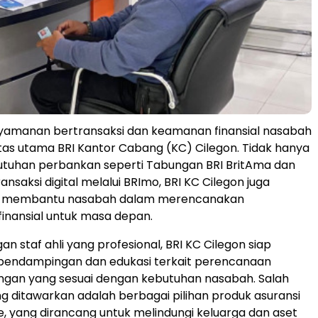
nyamanan bertransaksi dan keamanan finansial nasabah
itas utama BRI Kantor Cabang (KC) Cilegon. Tidak hanya
utuhan perbankan seperti Tabungan BRI BritAma dan
saksi digital melalui BRImo, BRI KC Cilegon juga
 membantu nasabah dalam merencanakan
finansial untuk masa depan.
an staf ahli yang profesional, BRI KC Cilegon siap
endampingan dan edukasi terkait perencanaan
ngan yang sesuai dengan kebutuhan nasabah. Salah
ang ditawarkan adalah berbagai pilihan produk asuransi
ife, yang dirancang untuk melindungi keluarga dan aset