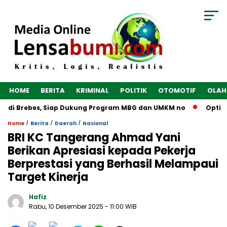
HOME
BERITA
KRIMINAL
POLITIK
OTOMOTIF
OLAH
 di Brebes, Siap Dukung Program MBG dan UMKM no
Optimalk
/
/
/
Home
Berita
Daerah
Nasional
BRI KC Tangerang Ahmad Yani
Berikan Apresiasi kepada Pekerja
Berprestasi yang Berhasil Melampaui
Target Kinerja
Hafiz
Rabu, 10 Desember 2025
- 11:00 WIB