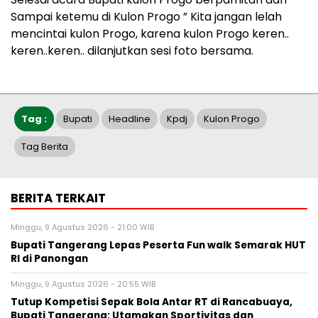
Sampai ketemu di Kulon Progo ” Kita jangan lelah
mencintai kulon Progo, karena kulon Progo keren..
keren..keren.. dilanjutkan sesi foto bersama.
Tag :
Bupati
Headline
Kpdj
Kulon Progo
Tag Berita
BERITA TERKAIT
Minggu, 9 Agustus 2026 - 21:00 WIB
Bupati Tangerang Lepas Peserta Fun walk Semarak HUT
RI di Panongan
Minggu, 9 Agustus 2026 - 20:55 WIB
Tutup Kompetisi Sepak Bola Antar RT di Rancabuaya,
Bupati Tangerang: Utamakan Sportivitas dan