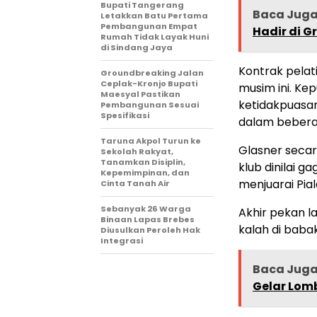
Bupati Tangerang
Baca Jug
Letakkan Batu Pertama
Pembangunan Empat
Hadir di G
Rumah Tidak Layak Huni
di Sindang Jaya
Kontrak pelat
Groundbreaking Jalan
Ceplak-Kronjo Bupati
musim ini. Kep
Maesyal Pastikan
ketidakpuasan
Pembangunan Sesuai
Spesifikasi
dalam beberap
Taruna Akpol Turun ke
Glasner seca
Sekolah Rakyat,
Tanamkan Disiplin,
klub dinilai
Kepemimpinan, dan
menjuarai Pial
Cinta Tanah Air
Sebanyak 26 Warga
Akhir pekan la
Binaan Lapas Brebes
kalah di babak
Diusulkan Peroleh Hak
Integrasi
Baca Jug
Gelar Lom