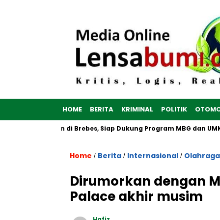
HOME
BERITA
KRIMINAL
POLITIK
OTOMO
 Putih Dibangun di Brebes, Siap Dukung Program MBG dan UMKM 
Home
Berita
Internasional
Olahraga
/
/
/
Dirumorkan dengan MU
Palace akhir musim
Hafiz