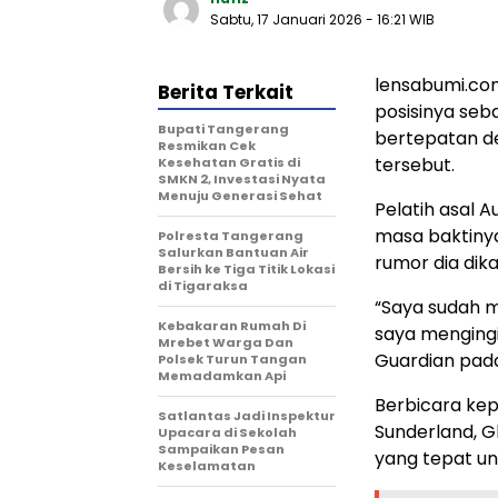
Sabtu, 17 Januari 2026
- 16:21 WIB
lensabumi.co
Berita Terkait
posisinya seba
‎Bupati Tangerang
bertepatan d
Resmikan Cek
tersebut.
Kesehatan Gratis di
SMKN 2, Investasi Nyata
Menuju Generasi Sehat
Pelatih asal 
masa baktinya
Polresta Tangerang
Salurkan Bantuan Air
rumor dia dik
Bersih ke Tiga Titik Lokasi
di Tigaraksa
“Saya sudah m
Kebakaran Rumah Di
saya mengingi
Mrebet Warga Dan
Guardian pad
Polsek Turun Tangan
Memadamkan Api
Berbicara kep
Satlantas Jadi Inspektur
Sunderland, 
Upacara di Sekolah
Sampaikan Pesan
yang tepat un
Keselamatan