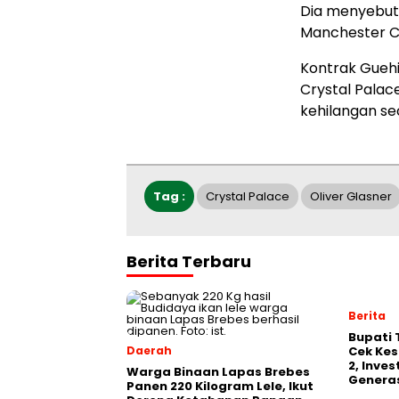
Dia menyebut 
Manchester Ci
Kontrak Gueh
Crystal Pala
kehilangan sec
Tag :
Crystal Palace
Oliver Glasner
Berita Terbaru
Berita
‎Bupati
Daerah
Cek Kes
2, Inve
Warga Binaan Lapas Brebes
Generas
Panen 220 Kilogram Lele, Ikut