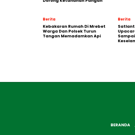
Dorong Ketahanan Pangan
Berita
Berita
Kebakaran Rumah Di Mrebet
Satlant
Warga Dan Polsek Turun
Upacara
Tangan Memadamkan Api
Sampai
Kesela
BERANDA