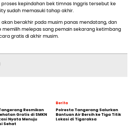
proses kepindahan bek timnas Inggris tersebut ke
ty sudah memasuki tahap akhir.
i akan berakhir pada musim panas mendatang, dan
ce memilih melepas sang pemain sekarang ketimbang
ara gratis di akhir musim.
Berita
 Tangerang Resmikan
Polresta Tangerang Salurkan
ehatan Gratis di SMKN
Bantuan Air Bersih ke Tiga Titik
stasi Nyata Menuju
Lokasi di Tigaraksa
i Sehat