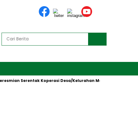
mian Serentak Koperasi Desa/Kelurahan Merah Putih oleh Preside