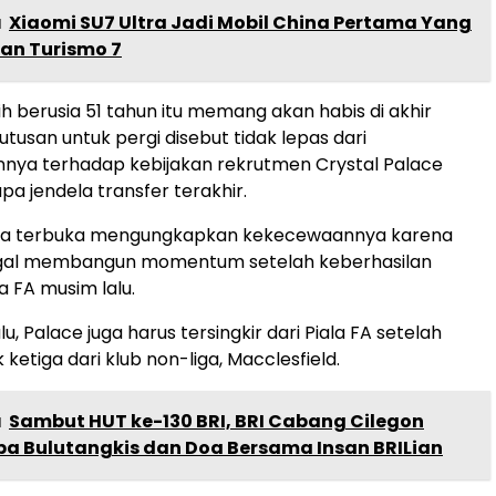
a
Xiaomi SU7 Ultra Jadi Mobil China Pertama Yang
ran Turismo 7
ih berusia 51 tahun itu memang akan habis di akhir
utusan untuk pergi disebut tidak lepas dari
nya terhadap kebijakan rekrutmen Crystal Palace
a jendela transfer terakhir.
ra terbuka mengungkapkan kekecewaannya karena
 gagal membangun momentum setelah keberhasilan
a FA musim lalu.
lu, Palace juga harus tersingkir dari Piala FA setelah
 ketiga dari klub non-liga, Macclesfield.
a
Sambut HUT ke-130 BRI, BRI Cabang Cilegon
ba Bulutangkis dan Doa Bersama Insan BRILian