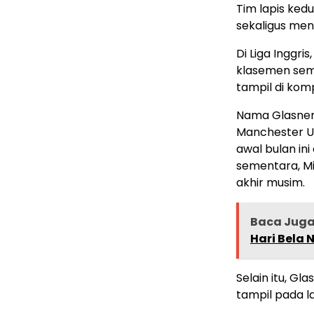
Tim lapis ked
sekaligus me
Di Liga Inggri
klasemen sem
tampil di komp
Nama Glasner 
Manchester U
awal bulan in
sementara, Mi
akhir musim.
Baca Jug
Hari Bela 
Selain itu, G
tampil pada la