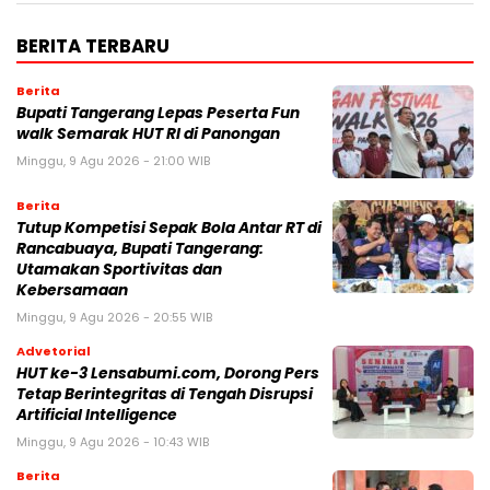
BERITA TERBARU
Berita
Bupati Tangerang Lepas Peserta Fun
walk Semarak HUT RI di Panongan
Minggu, 9 Agu 2026 - 21:00 WIB
Berita
Tutup Kompetisi Sepak Bola Antar RT di
Rancabuaya, Bupati Tangerang:
Utamakan Sportivitas dan
Kebersamaan
Minggu, 9 Agu 2026 - 20:55 WIB
Advetorial
HUT ke-3 Lensabumi.com, Dorong Pers
Tetap Berintegritas di Tengah Disrupsi
Artificial Intelligence
Minggu, 9 Agu 2026 - 10:43 WIB
Berita