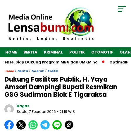
HOME
BERITA
KRIMINAL
POLITIK
OTOMOTIF
OLAH
Brebes, Siap Dukung Program MBG dan UMKM no
Optimalkan Ek
/
/
/
Home
Berita
Daerah
Politik
Dukung Fasilitas Publik, H. Yaya
Amsori Dampingi Bupati Resmikan
GSG Sudirman Blok E Tigaraksa
Bagas
Sabtu, 7 Februari 2026
- 21:19 WIB