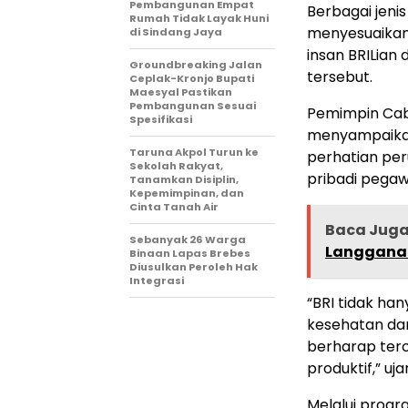
Pembangunan Empat
Berbagai jeni
Rumah Tidak Layak Huni
menyesuaikan 
di Sindang Jaya
insan BRILian 
Groundbreaking Jalan
tersebut.
Ceplak-Kronjo Bupati
Maesyal Pastikan
Pembangunan Sesuai
Pemimpin Cab
Spesifikasi
menyampaikan
Taruna Akpol Turun ke
perhatian pe
Sekolah Rakyat,
pribadi pegaw
Tanamkan Disiplin,
Kepemimpinan, dan
Cinta Tanah Air
Baca Jug
Sebanyak 26 Warga
Langgana
Binaan Lapas Brebes
Diusulkan Peroleh Hak
Integrasi
“BRI tidak han
kesehatan dan
berharap terc
produktif,” uja
Melalui progra