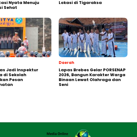
stasi Nyata Menuju
Lokasi di Tigaraksa
i Sehat
Daerah
as Jadi Inspektur
Lapas Brebes Gelar PORSENAP
 di Sekolah
2026, Bangun Karakter Warga
kan Pesan
Binaan Lewat Olahraga dan
matan
Seni