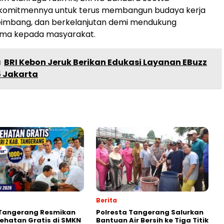
omitmennya untuk terus membangun budaya kerja
seimbang, dan berkelanjutan demi mendukung
ima kepada masyarakat.
a
BRI Kebon Jeruk Berikan Edukasi Layanan EBuzz
5 Jakarta
Berita
 Tangerang Resmikan
Polresta Tangerang Salurkan
ehatan Gratis di SMKN
Bantuan Air Bersih ke Tiga Titik