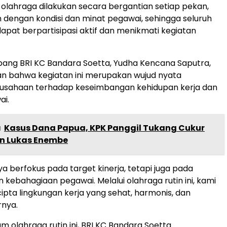
s olahraga dilakukan secara bergantian setiap pekan,
dengan kondisi dan minat pegawai, sehingga seluruh
dapat berpartisipasi aktif dan menikmati kegiatan
ang BRI KC Bandara Soetta, Yudha Kencana Saputra,
 bahwa kegiatan ini merupakan wujud nyata
rusahaan terhadap keseimbangan kehidupan kerja dan
ai.
a
Kasus Dana Papua, KPK Panggil Tukang Cukur
n Lukas Enembe
ya berfokus pada target kinerja, tetapi juga pada
 kebahagiaan pegawai. Melalui olahraga rutin ini, kami
ipta lingkungan kerja yang sehat, harmonis, dan
rnya.
m olahraga rutin ini, BRI KC Bandara Soetta