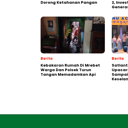
Dorong Ketahanan Pangan
2, Inve
Generas
Berita
Berita
Kebakaran Rumah Di Mrebet
Satlant
Warga Dan Polsek Turun
Upacara
Tangan Memadamkan Api
Sampai
Kesela