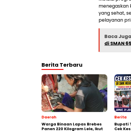
menegaskan k
yang sehat, 
pelayanan pr
Baca Jug
di SMAN 6
Berita Terbaru
Daerah
Berita
Warga Binaan Lapas Brebes
‎Bupati
Panen 220 Kilogram Lele, Ikut
Cek Kes