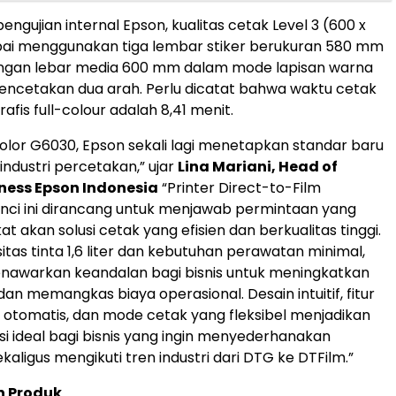
ngujian internal Epson, kualitas cetak Level 3 (600 x
pai menggunakan tiga lembar stiker berukuran 580 mm
ngan lebar media 600 mm dalam mode lapisan warna
encetakan dua arah. Perlu dicatat bahwa waktu cetak
rafis full-colour adalah 8,41 menit.
olor G6030, Epson sekali lagi menetapkan standar baru
industri percetakan,” ujar
Lina Mariani, Head of
iness Epson Indonesia
“Printer Direct-to-Film
inci ini dirancang untuk menjawab permintaan yang
t akan solusi cetak yang efisien dan berkualitas tinggi.
tas tinta 1,6 liter dan kebutuhan perawatan minimal,
awarkan keandalan bagi bisnis untuk meningkatkan
dan memangkas biaya operasional. Desain intuitif, fitur
otomatis, dan mode cetak yang fleksibel menjadikan
lusi ideal bagi bisnis yang ingin menyederhanakan
kaligus mengikuti tren industri dari DTG ke DTFilm.”
n Produk