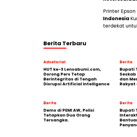
Printer Epson 
Indonesia
Ku
terdekat untuk
Berita Terbaru
Advetorial
Berita
HUT ke-3 Lensabumi.com,
Bupati
Dorong Pers Tetap
Seskab 
Berintegritas di Tengah
dan Men
Disrupsi Artificial Intelligence
Rakyat 
Berita
Berita
Demo di PEMI AW, Polisi
Bupati 
Tetapkan Dua Orang
Interak
Tersangka.
Bantua
Penyand