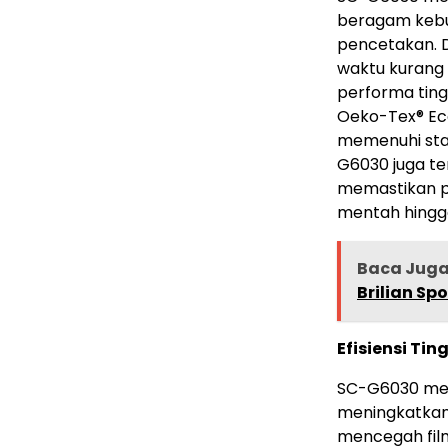
beragam kebu
pencetakan. 
waktu kurang 
performa ting
Oeko-Tex® Eco
memenuhi sta
G6030 juga ter
memastikan pr
mentah hingga
Baca Jug
Brilian Sp
Efisiensi Ti
SC-G6030 men
meningkatkan 
mencegah film