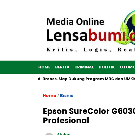
HOME
BERITA
KRIMINAL
POLITIK
OTOMO
tih Dibangun di Brebes, Siap Dukung Program MBG dan UMKM no
Home
Bisnis
/
Epson SureColor G603
Profesional
Abdan