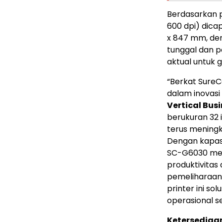
Berdasarkan pe
600 dpi) dica
x 847 mm, de
tunggal dan p
aktual untuk g
“Berkat SureC
dalam inovasi 
Vertical Bus
berukuran 32 
terus meningka
Dengan kapasi
SC-G6030 men
produktivitas 
pemeliharaan 
printer ini so
operasional se
Ketersediaa