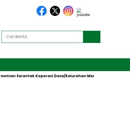
n Serentak Koperasi Desa/Kelurahan Merah Putih oleh Presiden 