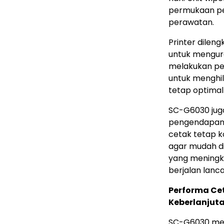
permukaan pe
perawatan.
Printer dilen
untuk mengur
melakukan pe
untuk menghil
tetap optimal
SC-G6030 juga
pengendapan,
cetak tetap k
agar mudah di
yang meningk
berjalan lanc
Performa Ce
Keberlanjut
SC-G6030 men