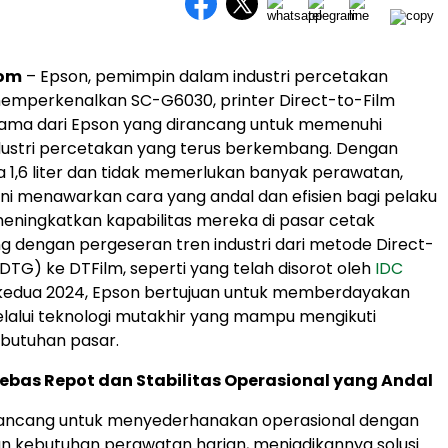
com
– Epson, pemimpin dalam industri percetakan
memperkenalkan SC-G6030, printer Direct-to-Film
tama dari Epson yang dirancang untuk memenuhi
dustri percetakan yang terus berkembang. Dengan
ta 1,6 liter dan tidak memerlukan banyak perawatan,
f ini menawarkan cara yang andal dan efisien bagi pelaku
eningkatkan kapabilitas mereka di pasar cetak
ing dengan pergeseran tren industri dari metode Direct-
TG) ke DTFilm, seperti yang telah disorot oleh
IDC
 kedua 2024, Epson bertujuan untuk memberdayakan
lalui teknologi mutakhir yang mampu mengikuti
butuhan pasar.
bas Repot dan Stabilitas Operasional yang Andal
ancang untuk menyederhanakan operasional dengan
n kebutuhan perawatan harian, menjadikannya solusi