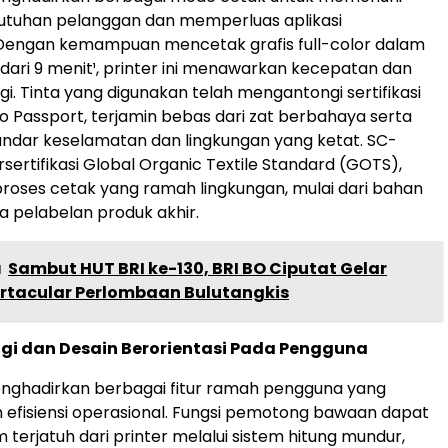
tuhan pelanggan dan memperluas aplikasi
Dengan kemampuan mencetak grafis full-color dalam
dari 9 menit¹, printer ini menawarkan kecepatan dan
gi. Tinta yang digunakan telah mengantongi sertifikasi
 Passport, terjamin bebas dari zat berbahaya serta
ndar keselamatan dan lingkungan yang ketat. SC-
sertifikasi Global Organic Textile Standard (GOTS),
oses cetak yang ramah lingkungan, mulai dari bahan
 pelabelan produk akhir.
a
Sambut HUT BRI ke-130, BRI BO Ciputat Gelar
ortacular Perlombaan Bulutangkis
nggi dan Desain Berorientasi Pada Pengguna
ghadirkan berbagai fitur ramah pengguna yang
efisiensi operasional. Fungsi pemotong bawaan dapat
 terjatuh dari printer melalui sistem hitung mundur,