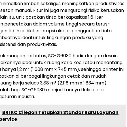
nimalkan limbah sekaligus meningkatkan produktivitas
san manual. Fitur ini juga mengurangi risiko kerusakan
lain itu, unit pasokan tinta berkapasitas 1,6 liter
 pencetakan dalam volume tinggi secara terus-
n lebih sedikit interupsi akibat penggantian tinta
uatnya ideal untuk lingkungan produksi yang
istensi dan produktivitas.
uk ruangan terbatas, SC-G6030 hadir dengan desain
adikannya ideal untuk ruang kerja kecil atau menantang.
 hanya 1,2 m² (1.608 mm x 745 mm), sehingga printer ini
atkan di berbagai lingkungan cetak dan mudah
Ruang kerja seluas 3,88 m² (2.118 mm x 1.834 mm)
lah bagi SC-G6030 menjadikannya fleksibel di
aturan industri.
a
BRI KC Cilegon Tetapkan Standar Baru Layanan
Service