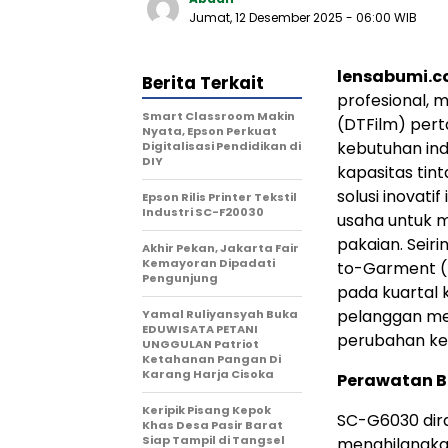
Jumat, 12 Desember 2025
- 06:00 WIB
lensabumi.
Berita Terkait
profesional, 
Smart Classroom Makin
(DTFilm) per
Nyata, Epson Perkuat
kebutuhan in
Digitalisasi Pendidikan di
DIY
kapasitas tin
solusi inovati
Epson Rilis Printer Tekstil
Industri SC-F20030
usaha untuk m
pakaian. Seir
Akhir Pekan, Jakarta Fair
Kemayoran Dipadati
to-Garment (D
Pengunjung
pada kuartal
pelanggan me
Yamal Ruliyansyah Buka
EDUWISATA PETANI
perubahan ke
UNGGULAN Patriot
Ketahanan Pangan Di
Karang Harja Cisoka
Perawatan Be
Keripik Pisang Kepok
SC-G6030 dir
Khas Desa Pasir Barat
Siap Tampil di Tangsel
menghilangka