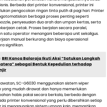
isnis. Berbeda dari printer konvensional, printer ini
kan pengocokan ringan tinta putih di pagi hari. Printer
ngotomatiskan berbagai proses penting seperti
zzle, penyesuaian dua arah dan umpan kertas, serta
kerjaan cetak. Proses berjalan secara paralel,
 satu operator menangani beberapa unit sekaligus.
erjaan manual berkurang dan biaya operasional
a signifikan.
a
BRI Kanca Balaraja Ikuti Aksi “Satukan Langkah
atera” sebagai Bentuk Kepedulian terhadap
jir
rawatan, SC-G6030 menggunakan sistem wiper
n yang mudah dirawat dan hanya memerlukan
bahan habis pakai secara berkala, berbeda dengan
ada printer konvensional yang perlu dibersihkan setiap
per ini menggunakan sistem umpan kain, memastikan