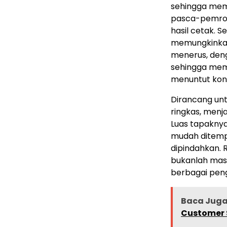
sehingga memi
pasca-pemrose
hasil cetak. Se
memungkinkan
menerus, denga
sehingga memb
menuntut kons
Dirancang unt
ringkas, menj
Luas tapaknya
mudah ditemp
dipindahkan. 
bukanlah masa
berbagai peng
Baca Jug
Customer 