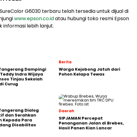
SureColor G6030 terbaru telah tersedia untuk dijual di
njungi
www.epson.co.id
atau hubungi toko resmi Epson
 informasi lebih lanjut.
Berita
 Tangerang Dampingi
Warga Kejobong Jatuh dari
Teddy Indra Wijaya
Pohon Kelapa Tewas
sos Tinjau Sekolah
di Curug
Tangerang Dialog
Daerah
tif dan Serahkan
SIPJAMAN Percepat
n Kepada Para
Penanganan Jalan di Brebes,
ang Disabilitas
Hasil Panen Kian Lancar