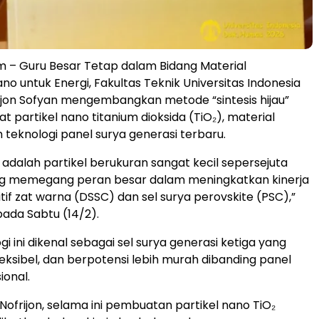
 – Guru Besar Tetap dalam Bidang Material
no untuk Energi, Fakultas Teknik Universitas Indonesia
frijon Sofyan mengembangkan metode “sintesis hijau”
 partikel nano titanium dioksida (TiO₂), material
 teknologi panel surya generasi terbaru.
 adalah partikel berukuran sangat kecil sepersejuta
ng memegang peran besar dalam meningkatkan kinerja
itif zat warna (DSSC) dan sel surya perovskite (PSC),”
pada Sabtu (14/2).
i ini dikenal sebagai sel surya generasi ketiga yang
fleksibel, dan berpotensi lebih murah dibanding panel
ional.
Nofrijon, selama ini pembuatan partikel nano TiO₂