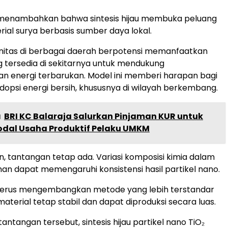
n menambahkan bahwa sintesis hijau membuka peluang
rial surya berbasis sumber daya lokal.
nitas di berbagai daerah berpotensi memanfaatkan
tersedia di sekitarnya untuk mendukung
 energi terbarukan. Model ini memberi harapan bagi
opsi energi bersih, khususnya di wilayah berkembang.
a
BRI KC Balaraja Salurkan Pinjaman KUR untuk
dal Usaha Produktif Pelaku UMKM
n, tantangan tetap ada. Variasi komposisi kimia dalam
an dapat memengaruhi konsistensi hasil partikel nano.
i terus mengembangkan metode yang lebih terstandar
material tetap stabil dan dapat diproduksi secara luas.
tantangan tersebut, sintesis hijau partikel nano TiO₂