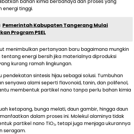
batkan bahan kimia berbahaya dan proses yang
nergi tinggi.
a
Pemerintah Kabupaten Tangerang Mulai
ikan Program PSEL
but menimbulkan pertanyaan baru bagaimana mungkin
 tentang energi bersih jika materialnya diproduksi
yang kurang ramah lingkungan.
lu pendekatan sintesis hijau sebagai solusi. Tumbuhan
 senyawa alami seperti flavonoid, tanin, dan polifenol,
tu membentuk partikel nano tanpa perlu bahan kimia
buah ketapang, bunga melati, daun gambir, hingga daun
imanfaatkan dalam proses ini. Molekul alaminya tidak
uk partikel nano TiO₂, tetapi juga menjaga ukurannya
an seragam.