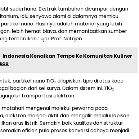
latif sederhana. Ekstrak tumbuhan dicampur dengan
itanium, lalu senyawa alami di dalamnya memicu
partikel nano. Hasilnya adalah material yang lebih
ngan, lebih hemat biaya, dan memanfaatkan sumber
ng terbarukan,” ujar Prof. Nofrijon.
a
Indonesia Kenalkan Tempe Ke Komunitas Kuliner
isco
tuk, partikel nano TiO₂ dilapiskan tipis di atas kaca
gai bagian dari sel surya. Dalam sistem ini, TiO₂
gai jalur transportasi elektron.
a matahari mengenai molekul pewarna pada
 elektron menjadi aktif dan mengalir melalui lapisan
lkan arus listrik. Semakin baik kualitas dan struktur
, semakin efisien pula proses konversi cahaya menjadi