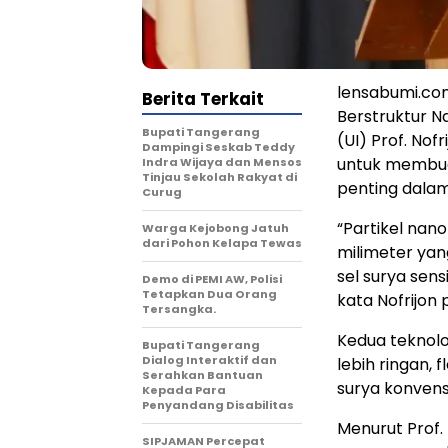
lensabumi.com
Berita Terkait
Berstruktur Na
Bupati Tangerang
(UI) Prof. No
Dampingi Seskab Teddy
untuk membuat
Indra Wijaya dan Mensos
Tinjau Sekolah Rakyat di
penting dalam
Curug
“Partikel nano
Warga Kejobong Jatuh
dari Pohon Kelapa Tewas
milimeter ya
sel surya sens
Demo di PEMI AW, Polisi
Tetapkan Dua Orang
kata Nofrijon 
Tersangka.
Kedua teknolog
Bupati Tangerang
Dialog Interaktif dan
lebih ringan, 
Serahkan Bantuan
surya konvens
Kepada Para
Penyandang Disabilitas
Menurut Prof. 
SIPJAMAN Percepat