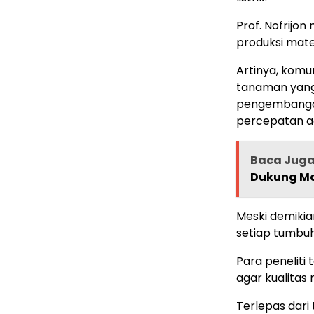
Prof. Nofrijo
produksi mate
Artinya, komu
tanaman yang 
pengembangan
percepatan ad
Baca Jug
Dukung Mo
Meski demikia
setiap tumbuh
Para penelit
agar kualitas 
Terlepas dari 