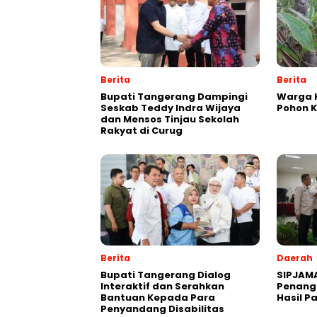
Berita
Berita
Bupati Tangerang Dampingi
Warga K
Seskab Teddy Indra Wijaya
Pohon 
dan Mensos Tinjau Sekolah
Rakyat di Curug
Berita
Daerah
Bupati Tangerang Dialog
SIPJAM
Interaktif dan Serahkan
Penanga
Bantuan Kepada Para
Hasil P
Penyandang Disabilitas