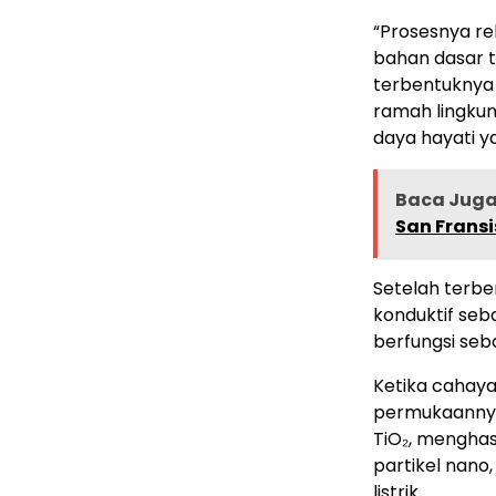
“Prosesnya re
bahan dasar t
terbentuknya 
ramah lingku
daya hayati ya
Baca Jug
San Frans
Setelah terben
konduktif seba
berfungsi seba
Ketika cahay
permukaannya,
TiO₂, menghasi
partikel nano
listrik.