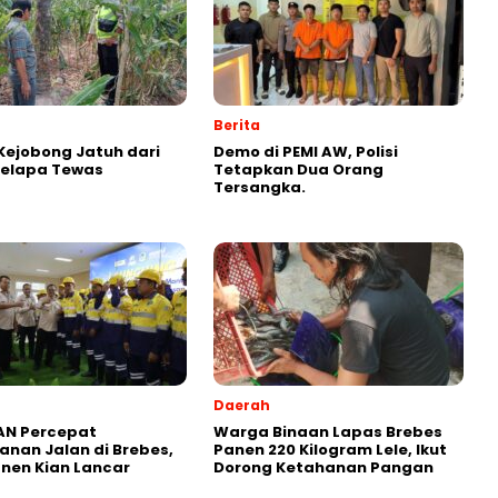
Berita
ejobong Jatuh dari
Demo di PEMI AW, Polisi
Kelapa Tewas
Tetapkan Dua Orang
Tersangka.
Daerah
AN Percepat
Warga Binaan Lapas Brebes
nan Jalan di Brebes,
Panen 220 Kilogram Lele, Ikut
anen Kian Lancar
Dorong Ketahanan Pangan