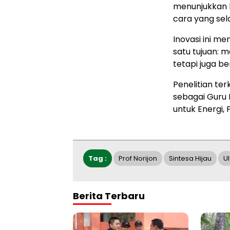
menunjukkan 
cara yang sel
Inovasi ini m
satu tujuan: m
tetapi juga be
Penelitian ter
sebagai Guru 
untuk Energi, 
Tag :
Prof Norijon
Sintesa Hijau
UI
Berita Terbaru