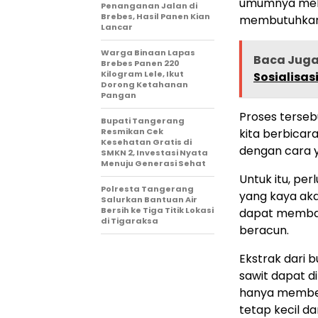
umumnya meli
Penanganan Jalan di
Brebes, Hasil Panen Kian
membutuhkan e
Lancar
Warga Binaan Lapas
Baca Jug
Brebes Panen 220
Kilogram Lele, Ikut
Sosialisas
Dorong Ketahanan
Pangan
Proses terse
‎Bupati Tangerang
Resmikan Cek
kita berbicara
Kesehatan Gratis di
dengan cara 
SMKN 2, Investasi Nyata
Menuju Generasi Sehat
Untuk itu, per
Polresta Tangerang
yang kaya akan
Salurkan Bantuan Air
Bersih ke Tiga Titik Lokasi
dapat memban
di Tigaraksa
beracun.
Ekstrak dari 
sawit dapat d
hanya membent
tetap kecil d