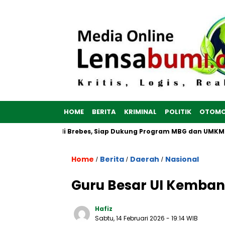
HOME
BERITA
KRIMINAL
POLITIK
OTOMO
h Dibangun di Brebes, Siap Dukung Program MBG dan UMKM no
Home
Berita
Daerah
Nasional
/
/
/
Guru Besar UI Kemban
Hafiz
Sabtu, 14 Februari 2026
- 19:14 WIB