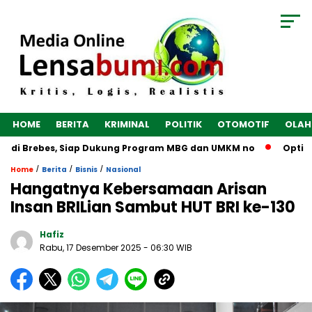
HOME
BERITA
KRIMINAL
POLITIK
OTOMOTIF
OLAH
 di Brebes, Siap Dukung Program MBG dan UMKM no
Optimalk
/
/
/
Home
Berita
Bisnis
Nasional
Hangatnya Kebersamaan Arisan
Insan BRILian Sambut HUT BRI ke-130
Hafiz
Rabu, 17 Desember 2025
- 06:30 WIB