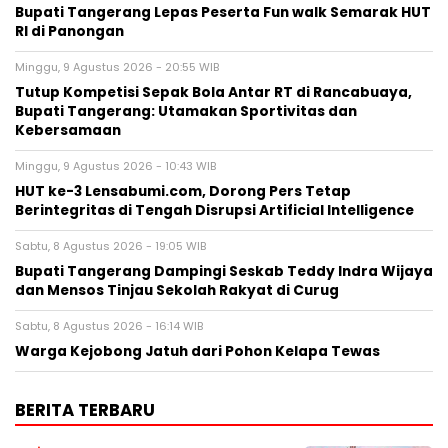
Bupati Tangerang Lepas Peserta Fun walk Semarak HUT
RI di Panongan
Minggu, 9 Agustus 2026 - 20:55 WIB
Tutup Kompetisi Sepak Bola Antar RT di Rancabuaya,
Bupati Tangerang: Utamakan Sportivitas dan
Kebersamaan
Minggu, 9 Agustus 2026 - 10:43 WIB
HUT ke-3 Lensabumi.com, Dorong Pers Tetap
Berintegritas di Tengah Disrupsi Artificial Intelligence
Sabtu, 8 Agustus 2026 - 19:05 WIB
Bupati Tangerang Dampingi Seskab Teddy Indra Wijaya
dan Mensos Tinjau Sekolah Rakyat di Curug
Sabtu, 8 Agustus 2026 - 16:14 WIB
Warga Kejobong Jatuh dari Pohon Kelapa Tewas
BERITA TERBARU