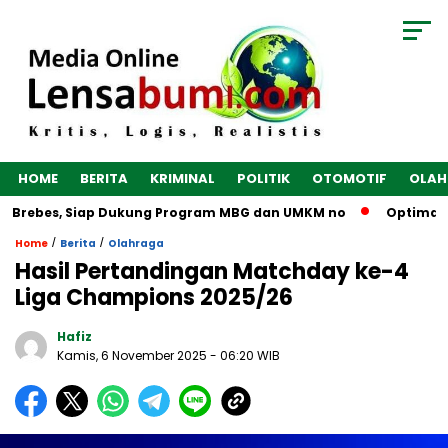
HOME
BERITA
KRIMINAL
POLITIK
OTOMOTIF
OLAH
i Brebes, Siap Dukung Program MBG dan UMKM no
Optimalkan
/
/
Home
Berita
Olahraga
Hasil Pertandingan Matchday ke-4
Liga Champions 2025/26
Hafiz
Kamis, 6 November 2025
- 06:20 WIB