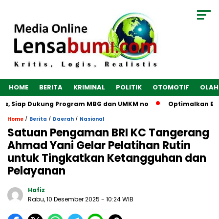
HOME
BERITA
KRIMINAL
POLITIK
OTOMOTIF
OLAH
es, Siap Dukung Program MBG dan UMKM no
Optimalkan Ekono
/
/
/
Home
Berita
Daerah
Nasional
Satuan Pengaman BRI KC Tangerang
Ahmad Yani Gelar Pelatihan Rutin
untuk Tingkatkan Ketangguhan dan
Pelayanan
Hafiz
Rabu, 10 Desember 2025
- 10:24 WIB