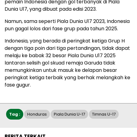
pemain Indonesia dengan gol terbanyak di Piala
Dunia U17, yang dibuat pada edisi 2023.
Namun, sama seperti Piala Dunia U17 2023, Indonesia
pun gagal lolos dari fase grup pada tahun 2025.
Indonesia, yang berada di peringkat ketiga Grup H
dengan tiga poin dari tiga pertandingan, tidak dapat
melaju ke babak 32 besar Piala Dunia U17 2025
lantaran selisih gol skuad remaja Garuda tidak
memungkinkan untuk masuk ke delapan besar
peringkat ketiga terbaik yang berhak melangkah ke
fase gugur.
Tag :
Honduras
Piala Dunia U-17
Timnas U-17
BERITA TERKAIT