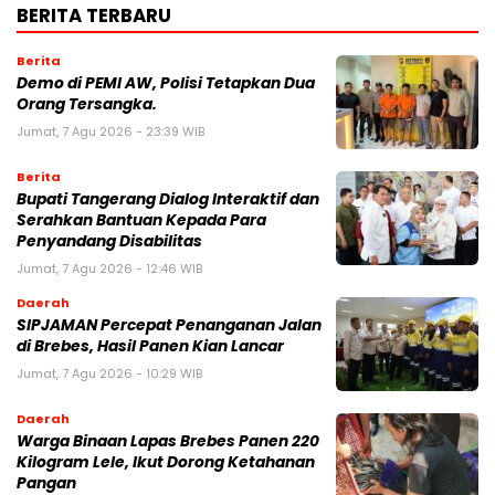
BERITA TERBARU
Berita
Demo di PEMI AW, Polisi Tetapkan Dua
Orang Tersangka.
Jumat, 7 Agu 2026 - 23:39 WIB
Berita
Bupati Tangerang Dialog Interaktif dan
Serahkan Bantuan Kepada Para
Penyandang Disabilitas
Jumat, 7 Agu 2026 - 12:46 WIB
Daerah
SIPJAMAN Percepat Penanganan Jalan
di Brebes, Hasil Panen Kian Lancar
Jumat, 7 Agu 2026 - 10:29 WIB
Daerah
Warga Binaan Lapas Brebes Panen 220
Kilogram Lele, Ikut Dorong Ketahanan
Pangan