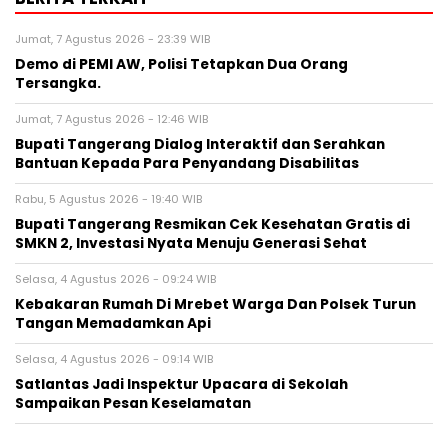
Jumat, 7 Agustus 2026 - 23:39 WIB
Demo di PEMI AW, Polisi Tetapkan Dua Orang
Tersangka.
Jumat, 7 Agustus 2026 - 12:46 WIB
Bupati Tangerang Dialog Interaktif dan Serahkan
Bantuan Kepada Para Penyandang Disabilitas
Rabu, 5 Agustus 2026 - 19:40 WIB
‎Bupati Tangerang Resmikan Cek Kesehatan Gratis di
SMKN 2, Investasi Nyata Menuju Generasi Sehat
Selasa, 4 Agustus 2026 - 09:24 WIB
Kebakaran Rumah Di Mrebet Warga Dan Polsek Turun
Tangan Memadamkan Api
Selasa, 4 Agustus 2026 - 09:14 WIB
Satlantas Jadi Inspektur Upacara di Sekolah
Sampaikan Pesan Keselamatan