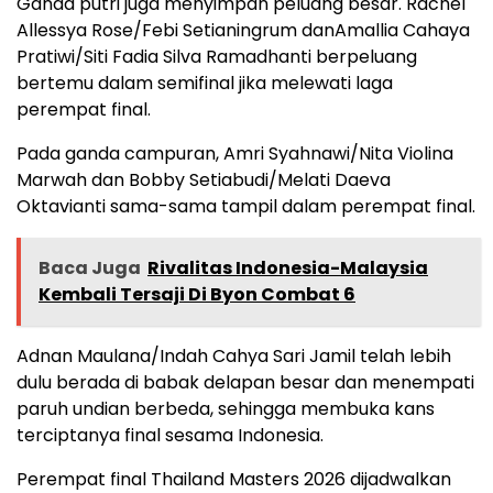
Ganda putri juga menyimpan peluang besar. Rachel
Allessya Rose/Febi Setianingrum danAmallia Cahaya
Pratiwi/Siti Fadia Silva Ramadhanti berpeluang
bertemu dalam semifinal jika melewati laga
perempat final.
Pada ganda campuran, Amri Syahnawi/Nita Violina
Marwah dan Bobby Setiabudi/Melati Daeva
Oktavianti sama-sama tampil dalam perempat final.
Baca Juga
Rivalitas Indonesia-Malaysia
Kembali Tersaji Di Byon Combat 6
Adnan Maulana/Indah Cahya Sari Jamil telah lebih
dulu berada di babak delapan besar dan menempati
paruh undian berbeda, sehingga membuka kans
terciptanya final sesama Indonesia.
Perempat final Thailand Masters 2026 dijadwalkan