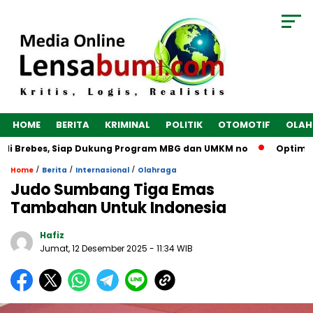
HOME
BERITA
KRIMINAL
POLITIK
OTOMOTIF
OLAH
i Brebes, Siap Dukung Program MBG dan UMKM no
Optimalkan
/
/
/
Home
Berita
Internasional
Olahraga
Judo Sumbang Tiga Emas
Tambahan Untuk Indonesia
Hafiz
Jumat, 12 Desember 2025
- 11:34 WIB