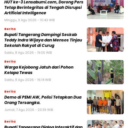
HUT ke-3 Lensabumi.com, Dorong Pers
Tetap Berintegritas di Tengah Disrupsi
Artificial Intelligence
Minggu, 9 Agu 2026 - 10:43 WIB
Berita
Bupati Tangerang Dampingi Seskab
Teddy Indra Wijaya dan Mensos Tinjau
Sekolah Rakyat di Curug
Sabtu, 8 Agu 2026 - 19:05 WIB
Berita
Warga Kejobong Jatuh dari Pohon
Kelapa Tewas
Sabtu, 8 Agu 2026 - 16:14 WIB
Berita
Demo di PEMI AW, Polisi Tetapkan Dua
Orang Tersangka.
Jumat, 7 Agu 2026 - 23:39 WIB
Berita
Bupati Tangerang Dialog Interaktif dan