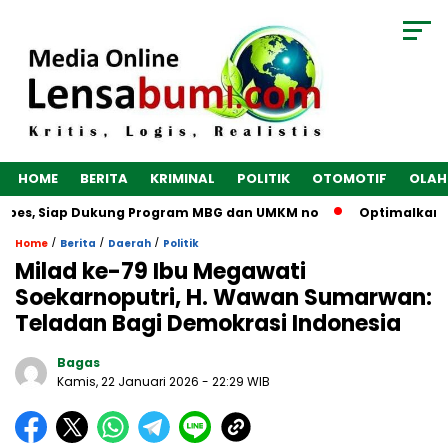
HOME
BERITA
KRIMINAL
POLITIK
OTOMOTIF
OLAH
bes, Siap Dukung Program MBG dan UMKM no
Optimalkan Ekon
/
/
/
Home
Berita
Daerah
Politik
Milad ke-79 Ibu Megawati
Soekarnoputri, H. Wawan Sumarwan:
Teladan Bagi Demokrasi Indonesia
Bagas
Kamis, 22 Januari 2026
- 22:29 WIB