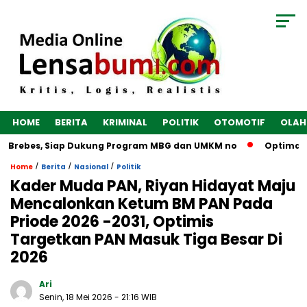
HOME
BERITA
KRIMINAL
POLITIK
OTOMOTIF
OLAH
bes, Siap Dukung Program MBG dan UMKM no
Optimalkan Ekon
/
/
/
Home
Berita
Nasional
Politik
Kader Muda PAN, Riyan Hidayat Maju
Mencalonkan Ketum BM PAN Pada
Priode 2026 -2031, Optimis
Targetkan PAN Masuk Tiga Besar Di
2026
Ari
Senin, 18 Mei 2026
- 21:16 WIB