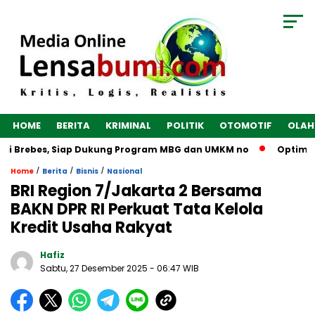
HOME
BERITA
KRIMINAL
POLITIK
OTOMOTIF
OLAH
i Brebes, Siap Dukung Program MBG dan UMKM no
Optimalkan
/
/
/
Home
Berita
Bisnis
Nasional
BRI Region 7/Jakarta 2 Bersama
BAKN DPR RI Perkuat Tata Kelola
Kredit Usaha Rakyat
Hafiz
Sabtu, 27 Desember 2025
- 06:47 WIB