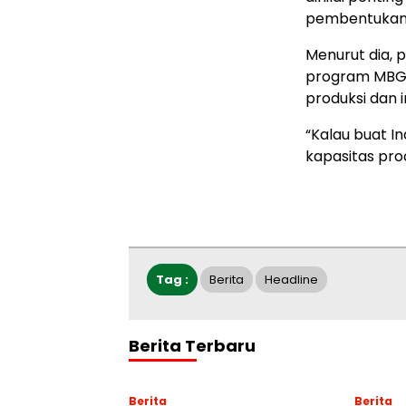
pembentukan 
Menurut dia, 
program MBG 
produksi dan i
“Kalau buat I
kapasitas prod
Tag :
Berita
Headline
Berita Terbaru
Berita
Berita