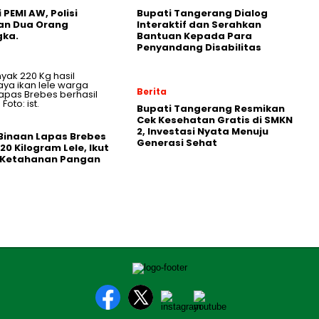
 PEMI AW, Polisi
Bupati Tangerang Dialog
an Dua Orang
Interaktif dan Serahkan
gka.
Bantuan Kepada Para
Penyandang Disabilitas
Berita
‎Bupati Tangerang Resmikan
Cek Kesehatan Gratis di SMKN
2, Investasi Nyata Menuju
Binaan Lapas Brebes
Generasi Sehat
20 Kilogram Lele, Ikut
 Ketahanan Pangan