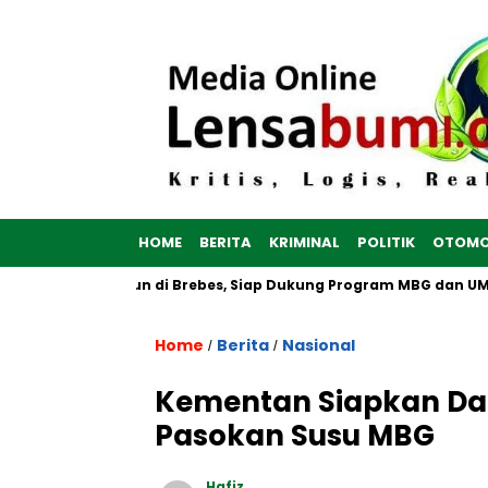
HOME
BERITA
KRIMINAL
POLITIK
OTOMO
 Putih Dibangun di Brebes, Siap Dukung Program MBG dan UMKM 
Home
Berita
Nasional
/
/
Kementan Siapkan Dap
Pasokan Susu MBG
Hafiz