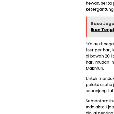
hewan, serta
ketergantung
Baca Jug
Ikan Tongk
“Kalau di neg
liter per hari,
di bawah 20 li
hari, mudah-m
Makmun.
Untuk menduk
pelaku usaha 
sepanjang tahu
Sementara it
Indolakto Tja
dinilai penti