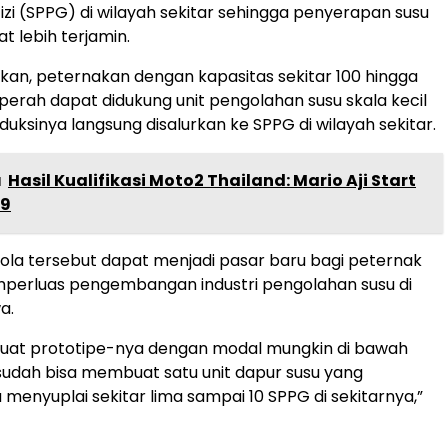
i (SPPG) di wilayah sekitar sehingga penyerapan susu
t lebih terjamin.
an, peternakan dengan kapasitas sekitar 100 hingga
 perah dapat didukung unit pengolahan susu skala kecil
duksinya langsung disalurkan ke SPPG di wilayah sekitar.
a
Hasil Kualifikasi Moto2 Thailand: Mario Aji Start
 9
pola tersebut dapat menjadi pasar baru bagi peternak
mperluas pengembangan industri pengolahan susu di
a.
buat prototipe-nya dengan modal mungkin di bawah
u sudah bisa membuat satu unit dapur susu yang
 menyuplai sekitar lima sampai 10 SPPG di sekitarnya,”