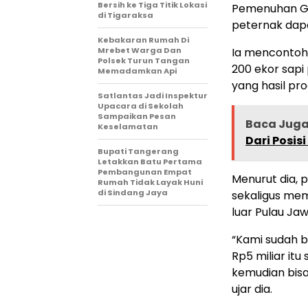
Bersih ke Tiga Titik Lokasi
Pemenuhan Giz
di Tigaraksa
peternak dapa
Kebakaran Rumah Di
Mrebet Warga Dan
Ia mencontohk
Polsek Turun Tangan
200 ekor sapi
Memadamkan Api
yang hasil pro
Satlantas Jadi Inspektur
Upacara di Sekolah
Sampaikan Pesan
Baca Jug
Keselamatan
Dari Posisi
Bupati Tangerang
Letakkan Batu Pertama
Pembangunan Empat
Menurut dia, 
Rumah Tidak Layak Huni
di Sindang Jaya
sekaligus me
luar Pulau Jaw
“Kami sudah 
Rp5 miliar it
kemudian bisa
ujar dia.