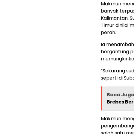
Makmun menga
banyak terpus
Kalimantan, S
Timur dinilai
perah.
Ia menambahk
bergantung pa
memungkinkan
“Sekarang sud
seperti di Sub
Baca Jug
Brebes Ber
Makmun menga
pengembangan
salah satu m