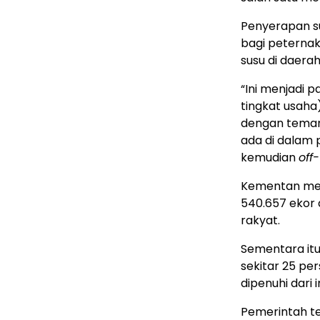
Penyerapan su
bagi peterna
susu di daerah
“Ini menjadi 
tingkat usaha)
dengan teman-
ada di dalam
kemudian
off
Kementan menc
540.657 ekor 
rakyat.
Sementara itu
sekitar 25 pe
dipenuhi dari 
Pemerintah t