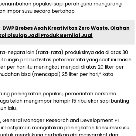
 penambahan populasi sapi perah guna mengurangi
an impor susu secara bertahap.
a
DWP Brebes Asah Kreativitas Zero Waste, Olahan
ol Disulap Jadi Produk Bernilai Jual
ara-negara lain (rata-rata) produksinya ada di atas 30
 kita ingin produktivitas peternak kita yang saat ini masih
ter per hari itu meningkat menjadi di atas 20 liter per
udahan bisa (mencapai) 25 liter per hari,” kata
ung peningkatan populasi, pemerintah bersama
juga telah mengimpor hampir 15 ribu ekor sapi bunting
n lalu.
u, General Manager Research and Development PT
tur Lestijaman mengatakan peningkatan konsumsi susu
ng untuk mendukung perbaikan gizi masyarakat dan