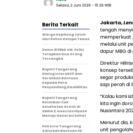
Selasa, 2 Juni 2026
- 15:26 WIB
Jakarta,
Len
Berita Terkait
tengah menyia
Warga Kejobong Jatuh
memperkuat p
dari Pohon Kelapa Tewas
melalui unit p
Demo di PEMI AW, Polisi
dapur MBG di 
Tetapkan Dua Orang
Tersangka.
Direktur Hili
Bupati Tangerang
konsep terse
Dialog Interaktif dan
segar produk
Serahkan Bantuan
Kepada Para
sapi perah di 
Penyandang Disabilitas
“Kalau kami is
‎Bupati Tangerang
Resmikan Cek
kita ingin do
Kesehatan Gratis di
Nusantara 202
SMKN 2, Investasi Nyata
Menuju Generasi Sehat
Menurut dia, 
Polresta Tangerang
unit pengola
Salurkan Bantuan Air