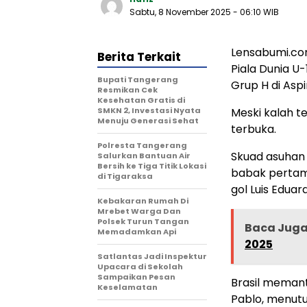
Sabtu, 8 November 2025
- 06:10 WIB
Lensabumi.co
Berita Terkait
Piala Dunia U
‎Bupati Tangerang
Grup H di Asp
Resmikan Cek
Kesehatan Gratis di
SMKN 2, Investasi Nyata
Meski kalah t
Menuju Generasi Sehat
terbuka.
Polresta Tangerang
Skuad asuhan 
Salurkan Bantuan Air
Bersih ke Tiga Titik Lokasi
babak pertam
di Tigaraksa
gol Luis Eduard
Kebakaran Rumah Di
Mrebet Warga Dan
Polsek Turun Tangan
Baca Jug
Memadamkan Api
2025
Satlantas Jadi Inspektur
Upacara di Sekolah
Sampaikan Pesan
Brasil meman
Keselamatan
Pablo, menutu