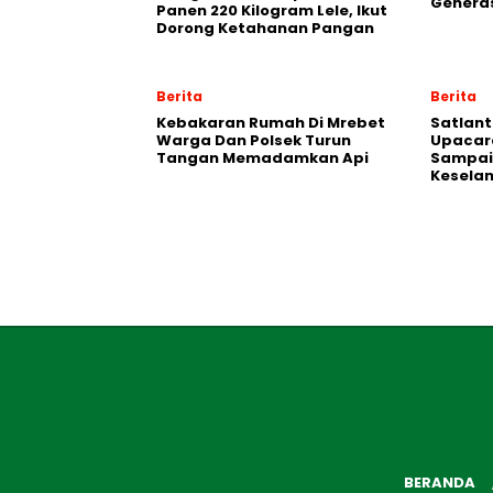
Generas
Panen 220 Kilogram Lele, Ikut
Dorong Ketahanan Pangan
Berita
Berita
Kebakaran Rumah Di Mrebet
Satlant
Warga Dan Polsek Turun
Upacara
Tangan Memadamkan Api
Sampai
Kesela
BERANDA