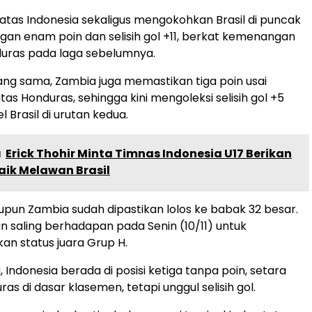
as Indonesia sekaligus mengokohkan Brasil di puncak
an enam poin dan selisih gol +11, berkat kemenangan
duras pada laga sebelumnya.
ng sama, Zambia juga memastikan tiga poin usai
as Honduras, sehingga kini mengoleksi selisih gol +5
Brasil di urutan kedua.
a
Erick Thohir Minta Timnas Indonesia U17 Berikan
aik Melawan Brasil
aupun Zambia sudah dipastikan lolos ke babak 32 besar.
n saling berhadapan pada Senin (10/11) untuk
n status juara Grup H.
 Indonesia berada di posisi ketiga tanpa poin, setara
s di dasar klasemen, tetapi unggul selisih gol.