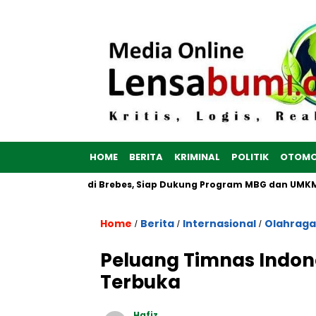
HOME
BERITA
KRIMINAL
POLITIK
OTOMO
Putih Dibangun di Brebes, Siap Dukung Program MBG dan UMKM n
Home
Berita
Internasional
Olahraga
/
/
/
Peluang Timnas Indone
Terbuka
Hafiz