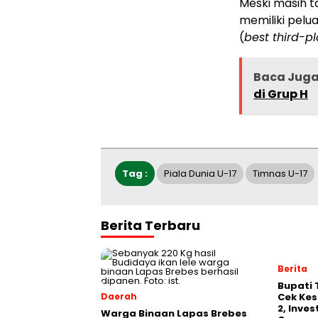
Meski masih t
memiliki pelua
(
best third-p
Baca Jug
di Grup H
Tag :
Piala Dunia U-17
Timnas U-17
Berita Terbaru
Berita
‎Bupati
Daerah
Cek Kes
2, Inve
Warga Binaan Lapas Brebes