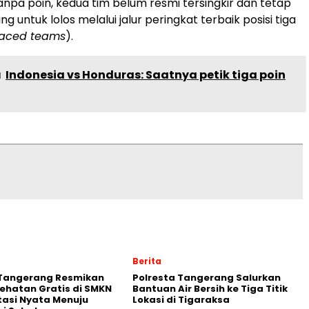
anpa poin, kedua tim belum resmi tersingkir dan tetap
ng untuk lolos melalui jalur peringkat terbaik posisi tiga
laced teams
).
a
Indonesia vs Honduras: Saatnya petik tiga poin
Berita
 Tangerang Resmikan
Polresta Tangerang Salurkan
ehatan Gratis di SMKN
Bantuan Air Bersih ke Tiga Titik
stasi Nyata Menuju
Lokasi di Tigaraksa