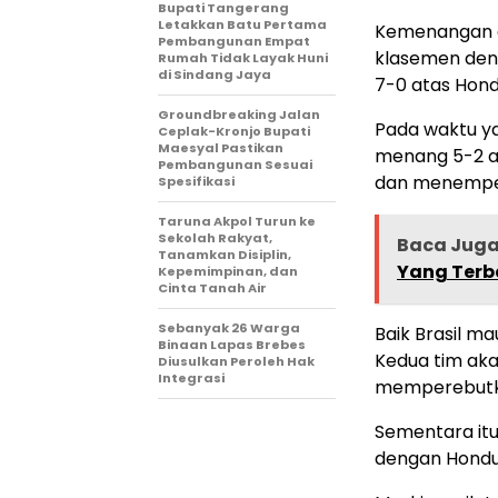
Bupati Tangerang
Letakkan Batu Pertama
Kemenangan at
Pembangunan Empat
klasemen deng
Rumah Tidak Layak Huni
di Sindang Jaya
7-0 atas Hon
Groundbreaking Jalan
Pada waktu ya
Ceplak-Kronjo Bupati
Maesyal Pastikan
menang 5-2 at
Pembangunan Sesuai
dan menempel 
Spesifikasi
Taruna Akpol Turun ke
Sekolah Rakyat,
Baca Jug
Tanamkan Disiplin,
Yang Terb
Kepemimpinan, dan
Cinta Tanah Air
Sebanyak 26 Warga
Baik Brasil m
Binaan Lapas Brebes
Kedua tim aka
Diusulkan Peroleh Hak
Integrasi
memperebutka
Sementara itu,
dengan Hondura