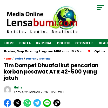
HOME
BERITA
KRIMINAL
POLITIK
OTOMOTIF
OLAH
i Brebes, Siap Dukung Program MBG dan UMKM no
Optimalkan
/
/
/
Home
Berita
Daerah
Nasional
Tim Dompet Dhuafa ikut pencarian
korban pesawat ATR 42-500 yang
jatuh
Hafiz
Kamis, 22 Januari 2026
- 11:28 WIB