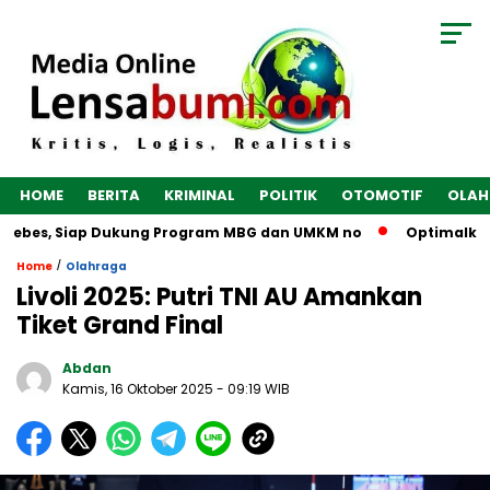
HOME
BERITA
KRIMINAL
POLITIK
OTOMOTIF
OLAH
rebes, Siap Dukung Program MBG dan UMKM no
Optimalkan Ek
/
Home
Olahraga
Livoli 2025: Putri TNI AU Amankan
Tiket Grand Final
Abdan
Kamis, 16 Oktober 2025
- 09:19 WIB