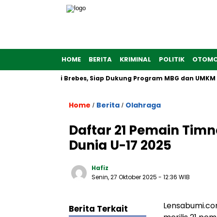
HOME
BERITA
KRIMINAL
POLITIK
OTOMO
Putih Dibangun di Brebes, Siap Dukung Program MBG dan UMKM no
Home
Berita
Olahraga
/
/
Daftar 21 Pemain Timn
Dunia U-17 2025
Hafiz
Senin, 27 Oktober 2025
- 12:36 WIB
Lensabumi.com
Berita Terkait