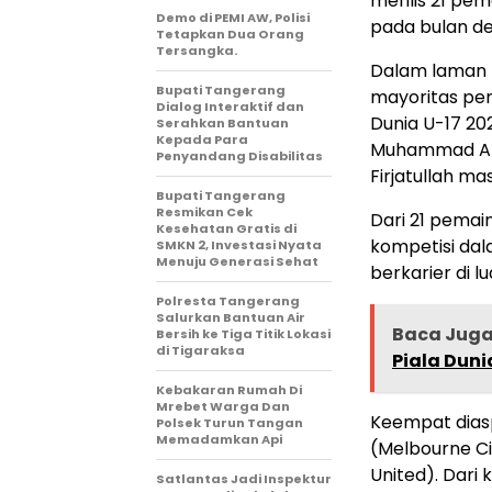
merilis 21 pem
Demo di PEMI AW, Polisi
pada bulan d
Tetapkan Dua Orang
Tersangka.
Dalam laman r
Bupati Tangerang
mayoritas pema
Dialog Interaktif dan
Dunia U-17 20
Serahkan Bantuan
Kepada Para
Muhammad Alga
Penyandang Disabilitas
Firjatullah m
‎Bupati Tangerang
Resmikan Cek
Dari 21 pemai
Kesehatan Gratis di
kompetisi dal
SMKN 2, Investasi Nyata
Menuju Generasi Sehat
berkarier di lu
Polresta Tangerang
Salurkan Bantuan Air
Baca Jug
Bersih ke Tiga Titik Lokasi
di Tigaraksa
Piala Duni
Kebakaran Rumah Di
Mrebet Warga Dan
Keempat diasp
Polsek Turun Tangan
Memadamkan Api
(Melbourne Cit
United). Dari
Satlantas Jadi Inspektur