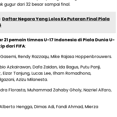
 gugur dari 32 besar sampai final.
a
Daftar Negara Yang Lolos Ke Putaran Final Piala
6
ar 21 pemain timnas U-17 Indonesia di Piala Dunia U-
tip dari FIFA
:
l Gasemi, Rendy Razzaqu, Mike Rajasa Hoppenbrouwers.
abio Azkairawan, Dafa Zaidan, Ida Bagus, Putu Panji,
 Eizar Tanjung, Lucas Lee, Ilham Romadhona,
zani, Azizu Milanesta.
ndra Florasta, Muhammad Zahaby Gholy, Nazriel Alfaro,
y Alberto Hengga, Dimas Adi, Fandi Ahmad, Mierza