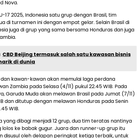
d Nova.
 U-17 2025, Indonesia satu grup dengan Brasil, tim
a di turnamen ini dengan empat gelar. Selain Brasil di
esia juga di grup yang sama bersama Honduras dan juga
Zambia.
a
CBD Beijing termasuk salah satu kawasan bisnis
arik di dunia
 dan kawan-kawan akan memulai laga perdana
n Zambia pada Selasa (4/11) pukul 22.45 WIB. Pada
ya, Garuda Muda akan melawan Brasil pada Jumat (7/11)
IB dan ditutup dengan melawan Honduras pada Senin
1.45 WIB.
 yang dibagi menjadi 12 grup, dua tim teratas nantinya
 lolos ke babak gugur. Juara dan runner-up grup itu
 disusul oleh delapan peringkat ketiga terbaik, untuk