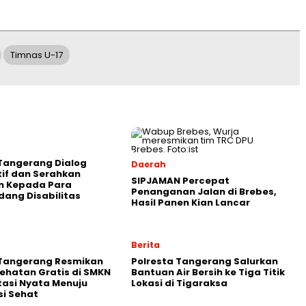
Timnas U-17
Tangerang Dialog
Daerah
tif dan Serahkan
SIPJAMAN Percepat
n Kepada Para
Penanganan Jalan di Brebes,
ang Disabilitas
Hasil Panen Kian Lancar
Berita
 Tangerang Resmikan
Polresta Tangerang Salurkan
ehatan Gratis di SMKN
Bantuan Air Bersih ke Tiga Titik
stasi Nyata Menuju
Lokasi di Tigaraksa
i Sehat