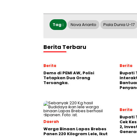
Tag :
Nova Arianto
Piala Dunia U-17
Berita Terbaru
Berita
Berita
Demo di PEMI AW, Polisi
Bupati 
Tetapkan Dua Orang
Interak
Tersangka.
Bantua
Penyand
Berita
‎Bupati
Daerah
Cek Kes
2, Inve
Warga Binaan Lapas Brebes
Generas
Panen 220 Kilogram Lele, Ikut