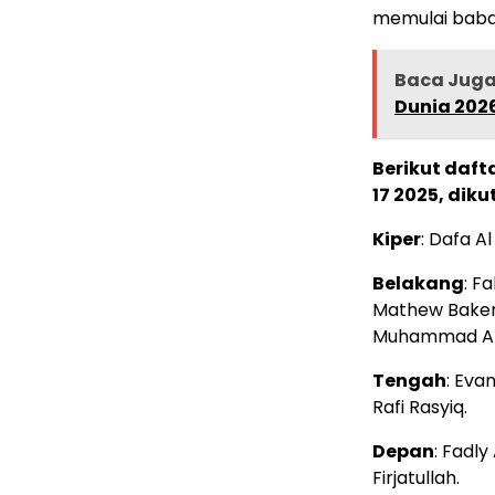
memulai babak
Baca Jug
Dunia 202
Berikut daft
17 2025, diku
Kiper
: Dafa A
Belakang
: F
Mathew Baker,
Muhammad Alga
Tengah
: Eva
Rafi Rasyiq.
Depan
: Fadl
Firjatullah.