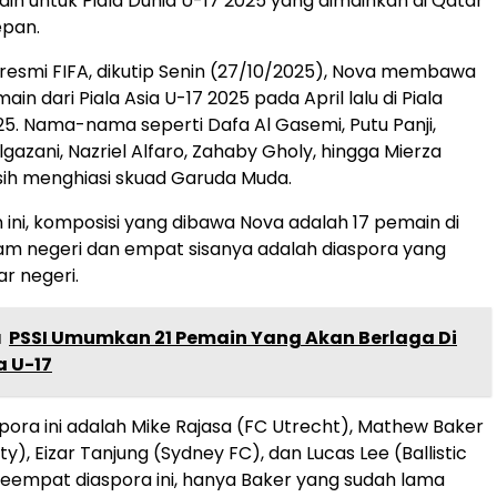
ain untuk Piala Dunia U-17 2025 yang dimainkan di Qatar
epan.
esmi FIFA, dikutip Senin (27/10/2025), Nova membawa
in dari Piala Asia U-17 2025 pada April lalu di Piala
25. Nama-nama seperti Dafa Al Gasemi, Putu Panji,
zani, Nazriel Alfaro, Zahaby Gholy, hingga Mierza
asih menghiasi skuad Garuda Muda.
n ini, komposisi yang dibawa Nova adalah 17 pemain di
am negeri dan empat sisanya adalah diaspora yang
ar negeri.
a
PSSI Umumkan 21 Pemain Yang Akan Berlaga Di
a U-17
ora ini adalah Mike Rajasa (FC Utrecht), Mathew Baker
y), Eizar Tanjung (Sydney FC), dan Lucas Lee (Ballistic
 keempat diaspora ini, hanya Baker yang sudah lama