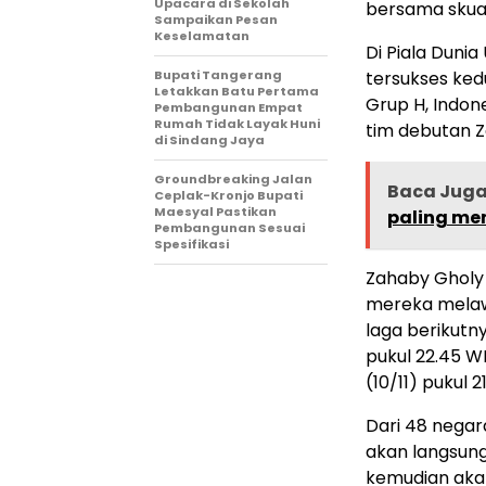
Upacara di Sekolah
bersama skua
Sampaikan Pesan
Keselamatan
Di Piala Dunia
Bupati Tangerang
tersukses kedu
Letakkan Batu Pertama
Grup H, Indon
Pembangunan Empat
Rumah Tidak Layak Huni
tim debutan 
di Sindang Jaya
Groundbreaking Jalan
Baca Jug
Ceplak-Kronjo Bupati
Maesyal Pastikan
paling men
Pembangunan Sesuai
Spesifikasi
Zahaby Gholy
mereka melawa
laga berikutn
pukul 22.45 W
(10/11) pukul 2
Dari 48 negara
akan langsung
kemudian akan