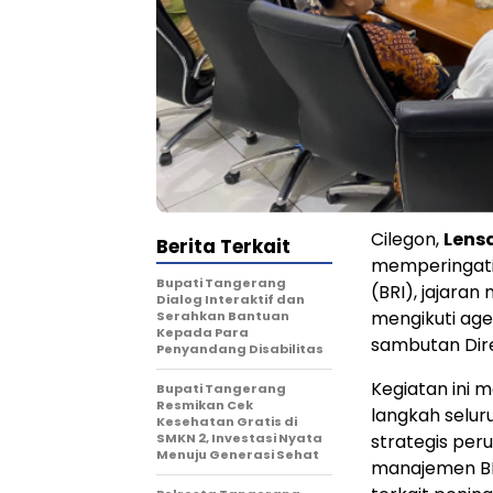
Cilegon,
Lens
Berita Terkait
memperingati 
Bupati Tangerang
(BRI), jajara
Dialog Interaktif dan
mengikuti ag
Serahkan Bantuan
Kepada Para
sambutan Dire
Penyandang Disabilitas
Kegiatan ini 
‎Bupati Tangerang
Resmikan Cek
langkah selur
Kesehatan Gratis di
SMKN 2, Investasi Nyata
strategis per
Menuju Generasi Sehat
manajemen BR