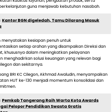
gkatan kualitas layanan, penguatan produk, serta
 berkelanjutan guna menjawab kebutuhan nasabah.
a
Kantor BGN digeledah, Tamu Dilarang Masuk
a
on menyatakan kesiapan penuh untuk
tasikan setiap arahan yang disampaikan Direksi dan
at, khususnya dalam meningkatkan pelayanan
n menghadirkan solusi keuangan yang relevan bagi
legon dan sekitarnya.
ang BRI KC Cilegon, Akhmad Awaludin, menyampaikan
atan HUT ke-130 menjadi momentum konsolidasi dan
mitmen.
a
Pemkab Tangerang Raih Warta Kota Awards
gai Pelopor Pendidikan Swasta Gratis