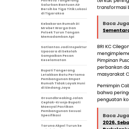
terkait penin
Polresta Tangerang
Salurkan Bantuan Air
transformasi
Bersih ke Tiga Titik Lokasi
di Tigaraksa
Baca Jug
Kebakaran Rumah Di
Mrebet Warga Dan
Sementar
Polsek Turun Tangan
Memadamkan Api
BRI KC Cileg
Satlantas Jadi Inspektur
Upacara di Sekolah
mengimplemen
Sampaikan Pesan
Pimpinan Pus
Keselamatan
perbankan da
Bupati Tangerang
masyarakat Ci
Letakkan Batu Pertama
Pembangunan Empat
Rumah Tidak Layak Huni
Pemimpin Cab
di Sindang Jaya
bahwa pering
Groundbreaking Jalan
penguatan ko
Ceplak-Kronjo Bupati
Maesyal Pastikan
Pembangunan Sesuai
Baca Jug
Spesifikasi
2026, Seba
Taruna Akpol Turun ke