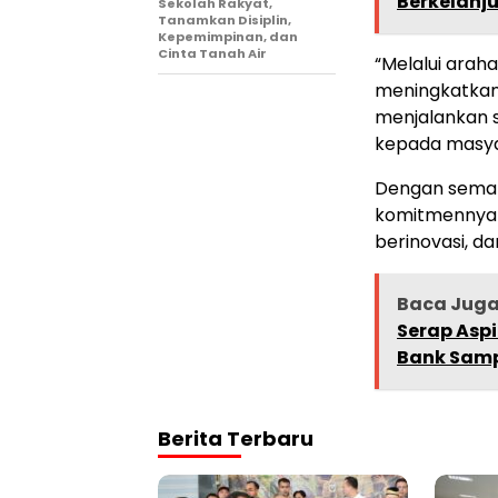
Berkelanj
Sekolah Rakyat,
Tanamkan Disiplin,
Kepemimpinan, dan
Cinta Tanah Air
“Melalui araha
meningkatkan 
menjalankan 
kepada masyar
Dengan seman
komitmennya 
berinovasi, da
Baca Jug
Serap Asp
Bank Samp
Berita Terbaru