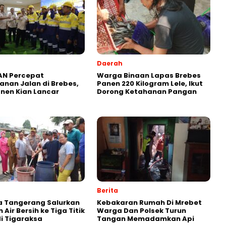
Daerah
AN Percepat
Warga Binaan Lapas Brebes
nan Jalan di Brebes,
Panen 220 Kilogram Lele, Ikut
anen Kian Lancar
Dorong Ketahanan Pangan
Berita
a Tangerang Salurkan
Kebakaran Rumah Di Mrebet
Air Bersih ke Tiga Titik
Warga Dan Polsek Turun
di Tigaraksa
Tangan Memadamkan Api