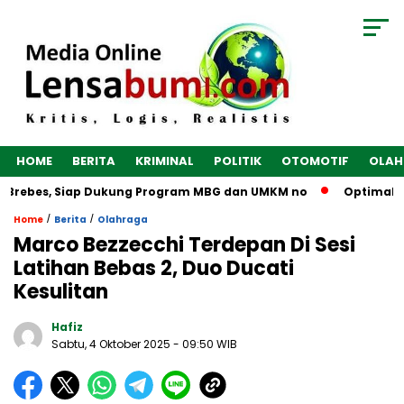
HOME
BERITA
KRIMINAL
POLITIK
OTOMOTIF
OLAH
 Brebes, Siap Dukung Program MBG dan UMKM no
Optimalkan 
/
/
Home
Berita
Olahraga
Marco Bezzecchi Terdepan Di Sesi
Latihan Bebas 2, Duo Ducati
Kesulitan
Hafiz
Sabtu, 4 Oktober 2025
- 09:50 WIB