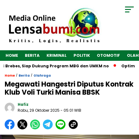
HOME
BERITA
KRIMINAL
POLITIK
OTOMOTIF
OLAH
 di Brebes, Siap Dukung Program MBG dan UMKM no
Optimalk
/
/
Home
Berita
Olahraga
Megawati Hangestri Diputus Kontrak
Klub Voli Turki Manisa BBSK
Hafiz
Rabu, 29 Oktober 2025
- 05:01 WIB