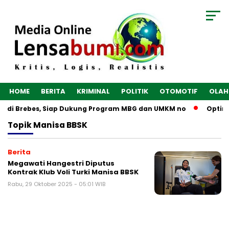
HOME
BERITA
KRIMINAL
POLITIK
OTOMOTIF
OLAH
un di Brebes, Siap Dukung Program MBG dan UMKM no
Optima
Topik
Manisa BBSK
Berita
Megawati Hangestri Diputus
Kontrak Klub Voli Turki Manisa BBSK
Rabu, 29 Oktober 2025 - 05:01 WIB