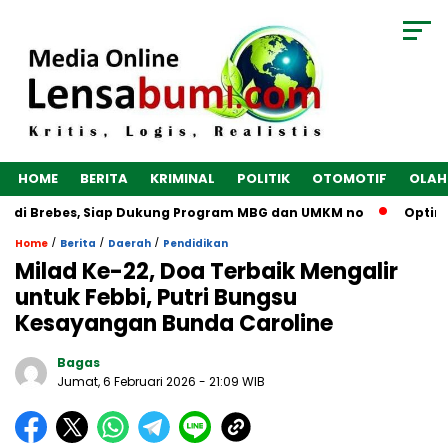
HOME
BERITA
KRIMINAL
POLITIK
OTOMOTIF
OLAH
di Brebes, Siap Dukung Program MBG dan UMKM no
Optimalka
/
/
/
Home
Berita
Daerah
Pendidikan
‎Milad Ke-22, Doa Terbaik Mengalir
untuk Febbi, Putri Bungsu
Kesayangan Bunda Caroline
Bagas
Jumat, 6 Februari 2026
- 21:09 WIB