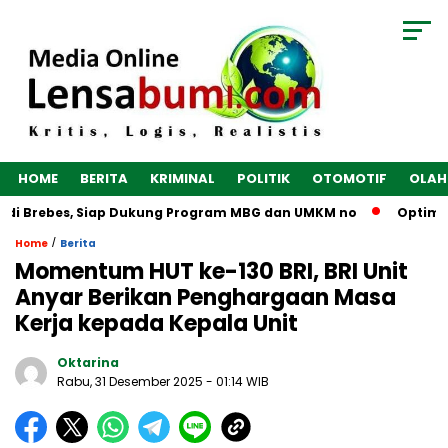
HOME
BERITA
KRIMINAL
POLITIK
OTOMOTIF
OLAH
di Brebes, Siap Dukung Program MBG dan UMKM no
Optimalka
/
Home
Berita
Momentum HUT ke-130 BRI, BRI Unit
Anyar Berikan Penghargaan Masa
Kerja kepada Kepala Unit
Oktarina
Rabu, 31 Desember 2025
- 01:14 WIB