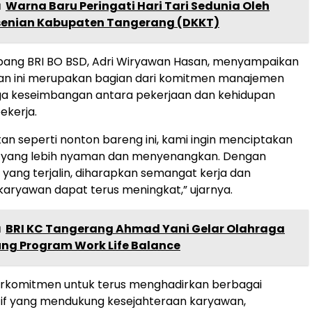
a
Warna Baru Peringati Hari Tari Sedunia Oleh
enian Kabupaten Tangerang (DKKT)
ang BRI BO BSD, Adri Wiryawan Hasan, menyampaikan
an ini merupakan bagian dari komitmen manajemen
a keseimbangan antara pekerjaan dan kehidupan
ekerja.
tan seperti nonton bareng ini, kami ingin menciptakan
a yang lebih nyaman dan menyenangkan. Dengan
ang terjalin, diharapkan semangat kerja dan
 karyawan dapat terus meningkat,” ujarnya.
a
BRI KC Tangerang Ahmad Yani Gelar Olahraga
ung Program Work Life Balance
erkomitmen untuk terus menghadirkan berbagai
tif yang mendukung kesejahteraan karyawan,