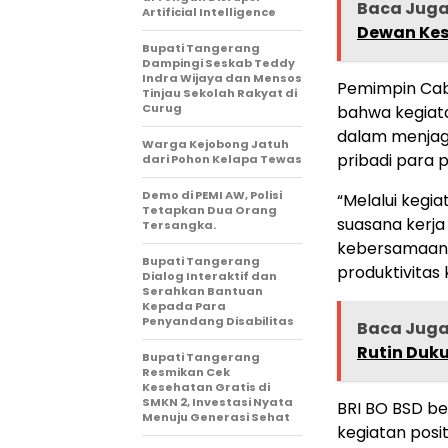
Baca Jug
Artificial Intelligence
Dewan Kes
Bupati Tangerang
Dampingi Seskab Teddy
Indra Wijaya dan Mensos
Pemimpin Cab
Tinjau Sekolah Rakyat di
Curug
bahwa kegiat
dalam menjag
Warga Kejobong Jatuh
pribadi para p
dari Pohon Kelapa Tewas
Demo di PEMI AW, Polisi
“Melalui kegia
Tetapkan Dua Orang
suasana kerj
Tersangka.
kebersamaan y
Bupati Tangerang
produktivitas
Dialog Interaktif dan
Serahkan Bantuan
Kepada Para
Penyandang Disabilitas
Baca Jug
Rutin Duk
‎Bupati Tangerang
Resmikan Cek
Kesehatan Gratis di
SMKN 2, Investasi Nyata
BRI BO BSD b
Menuju Generasi Sehat
kegiatan posi