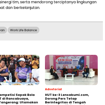
nergi tim, serta mendorong terciptanya lingkungan
hat dan berkelanjutan.
wan
Work Life Balance
Advetorial
ompetisi Sepak Bola
HUT ke-3 Lensabumi.com,
T di Rancabuaya,
Dorong Pers Tetap
 Tangerang: Utamakan
Berintegritas di Tengah