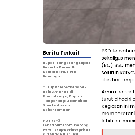
BSD, lensabu
Berita Terkait
sekaligus men
Bupati Tangerang Lepas
(BO) BSD men
Peserta Fun walk
seluruh karya
Semarak HUT RI di
Panongan
dan bertempat
Tutup Kompetisi Sepak
Acara nobar t
Bola Antar RT di
Rancabuaya, Bupati
turut dihadir
Tangerang: Utamakan
Sportivitas dan
Kegiatan ini m
Kebersamaan
mempererat k
lebih harmonis
HUT ke-3
Lensabumi.com, Dorong
Pers Tetap Berintegritas
di Tengah Disrupsi