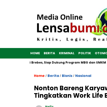
HOME
BERITA
KRIMINAL
POLITIK
OTOMO
Dibangun di Brebes, Siap Dukung Program MBG dan UMKM no
Home
Berita
Bisnis
Nasional
/
/
/
Nonton Bareng Karyaw
Tingkatkan Work Life 
Hafiz