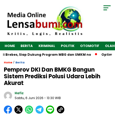
HOME
BERITA
KRIMINAL
POLITIK
OTOMOTIF
OLAH
i Brebes, Siap Dukung Program MBG dan UMKM no
Optimalkan
/
Home
Berita
Pemprov DKI Dan BMKG Bangun
Sistem Prediksi Polusi Udara Lebih
Akurat
Hafiz
Sabtu, 6 Juni 2026
- 13:30 WIB