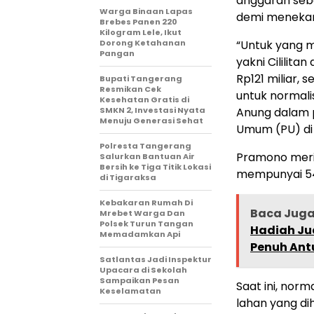
anggaran sebe
Warga Binaan Lapas
demi menekan 
Brebes Panen 220
Kilogram Lele, Ikut
Dorong Ketahanan
“Untuk yang m
Pangan
yakni Cililita
Rp121 miliar, 
‎Bupati Tangerang
Resmikan Cek
untuk normali
Kesehatan Gratis di
SMKN 2, Investasi Nyata
Anung dalam 
Menuju Generasi Sehat
Umum (PU) di S
Polresta Tangerang
Pramono merin
Salurkan Bantuan Air
Bersih ke Tiga Titik Lokasi
mempunyai 54 
di Tigaraksa
Kebakaran Rumah Di
Baca Jug
Mrebet Warga Dan
Polsek Turun Tangan
Hadiah Ju
Memadamkan Api
Penuh Antu
Satlantas Jadi Inspektur
Upacara di Sekolah
Sampaikan Pesan
Saat ini, nor
Keselamatan
lahan yang d