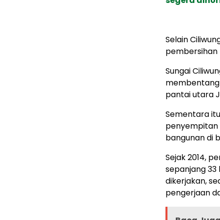
segera dinor
Selain Ciliwu
pembersihan K
Sungai Ciliwu
membentang se
pantai utara 
Sementara itu,
penyempitan 
bangunan di 
Sejak 2014, p
sepanjang 33 k
dikerjakan, s
pengerjaan d