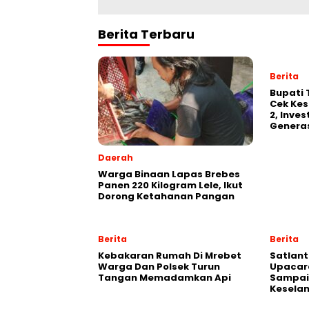
Berita Terbaru
Berita
‎Bupati
Cek Kes
2, Inve
Generas
Daerah
Warga Binaan Lapas Brebes
Panen 220 Kilogram Lele, Ikut
Dorong Ketahanan Pangan
Berita
Berita
Kebakaran Rumah Di Mrebet
Satlant
Warga Dan Polsek Turun
Upacara
Tangan Memadamkan Api
Sampai
Kesela