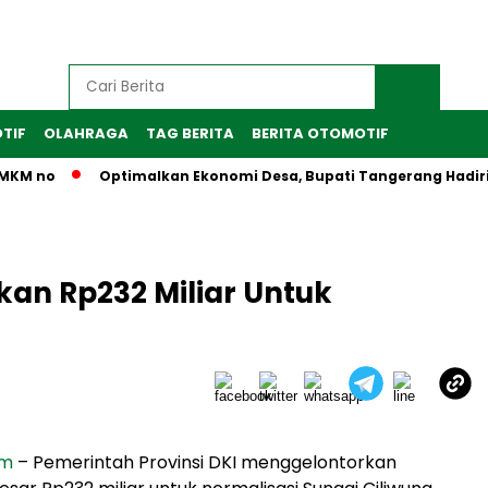
TIF
OLAHRAGA
TAG BERITA
BERITA OTOMOTIF
M no
Optimalkan Ekonomi Desa, Bupati Tangerang Hadiri Per
an Rp232 Miliar Untuk
om
– Pemerintah Provinsi DKI menggelontorkan