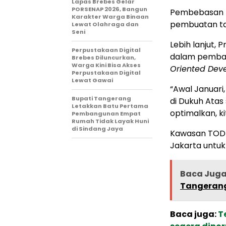
Lapas Brebes Gelar
PORSENAP 2026, Bangun
Pembebasan l
Karakter Warga Binaan
pembuatan tan
Lewat Olahraga dan
Seni
Lebih lanjut,
Perpustakaan Digital
dalam pemban
Brebes Diluncurkan,
Warga Kini Bisa Akses
Oriented De
Perpustakaan Digital
Lewat Gawai
“Awal Januar
Bupati Tangerang
di Dukuh Atas
Letakkan Batu Pertama
optimalkan, k
Pembangunan Empat
Rumah Tidak Layak Huni
di Sindang Jaya
Kawasan TOD 
Jakarta untuk
Baca Jug
Tangerang
Baca juga:
T