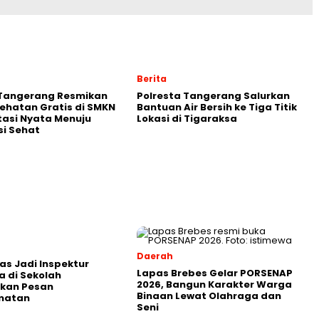
Berita
 Tangerang Resmikan
Polresta Tangerang Salurkan
ehatan Gratis di SMKN
Bantuan Air Bersih ke Tiga Titik
stasi Nyata Menuju
Lokasi di Tigaraksa
i Sehat
Daerah
as Jadi Inspektur
Lapas Brebes Gelar PORSENAP
 di Sekolah
2026, Bangun Karakter Warga
kan Pesan
Binaan Lewat Olahraga dan
matan
Seni