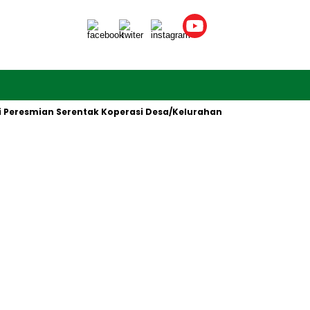
esmian Serentak Koperasi Desa/Kelurahan Merah Putih oleh Presi