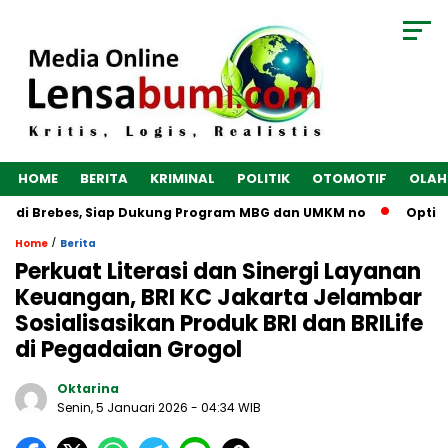
HOME
BERITA
KRIMINAL
POLITIK
OTOMOTIF
OLAH
 di Brebes, Siap Dukung Program MBG dan UMKM no
Optimalk
/
Home
Berita
Perkuat Literasi dan Sinergi Layanan
Keuangan, BRI KC Jakarta Jelambar
Sosialisasikan Produk BRI dan BRILife
di Pegadaian Grogol
Oktarina
Senin, 5 Januari 2026
- 04:34 WIB