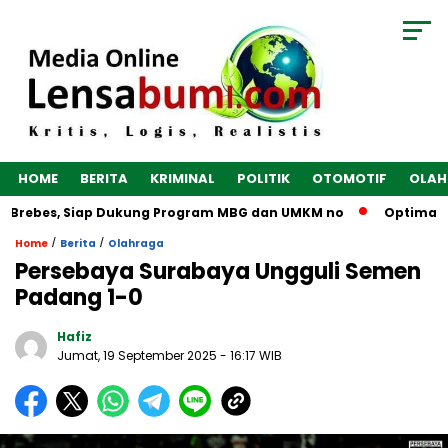
HOME
BERITA
KRIMINAL
POLITIK
OTOMOTIF
OLAH
Brebes, Siap Dukung Program MBG dan UMKM no
Optimalkan E
/
/
Home
Berita
Olahraga
Persebaya Surabaya Ungguli Semen
Padang 1-0
Hafiz
Jumat, 19 September 2025
- 16:17 WIB