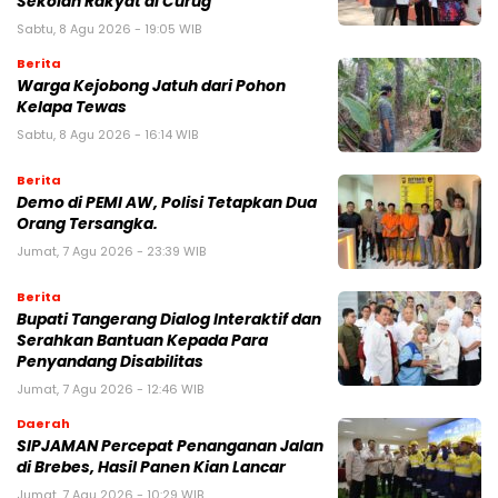
Sekolah Rakyat di Curug
Sabtu, 8 Agu 2026 - 19:05 WIB
Berita
Warga Kejobong Jatuh dari Pohon
Kelapa Tewas
Sabtu, 8 Agu 2026 - 16:14 WIB
Berita
Demo di PEMI AW, Polisi Tetapkan Dua
Orang Tersangka.
Jumat, 7 Agu 2026 - 23:39 WIB
Berita
Bupati Tangerang Dialog Interaktif dan
Serahkan Bantuan Kepada Para
Penyandang Disabilitas
Jumat, 7 Agu 2026 - 12:46 WIB
Daerah
SIPJAMAN Percepat Penanganan Jalan
di Brebes, Hasil Panen Kian Lancar
Jumat, 7 Agu 2026 - 10:29 WIB