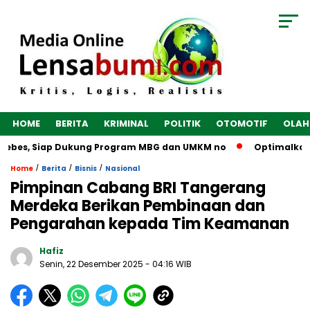
HOME
BERITA
KRIMINAL
POLITIK
OTOMOTIF
OLAH
Brebes, Siap Dukung Program MBG dan UMKM no
Optimalkan E
/
/
/
Home
Berita
Bisnis
Nasional
Pimpinan Cabang BRI Tangerang
Merdeka Berikan Pembinaan dan
Pengarahan kepada Tim Keamanan
Hafiz
Senin, 22 Desember 2025
- 04:16 WIB