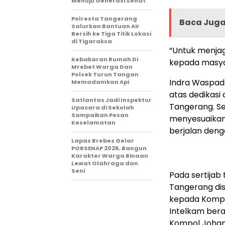
Menuju Generasi Sehat
Polresta Tangerang
Baca Jug
Salurkan Bantuan Air
Bersih ke Tiga Titik Lokasi
di Tigaraksa
“Untuk menja
Kebakaran Rumah Di
kepada masyar
Mrebet Warga Dan
Polsek Turun Tangan
Indra Waspad
Memadamkan Api
atas dedikasi
Satlantas Jadi Inspektur
Tangerang. S
Upacara di Sekolah
Sampaikan Pesan
menyesuaikan
Keselamatan
berjalan deng
Lapas Brebes Gelar
PORSENAP 2026, Bangun
Karakter Warga Binaan
Lewat Olahraga dan
Seni
Pada sertijab
Tangerang dis
kepada Kompo
Intelkam ber
Kompol Johan