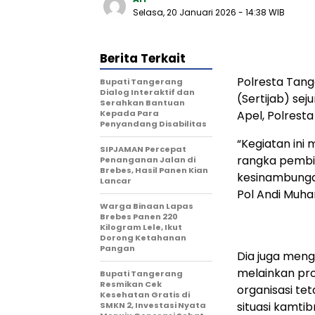
Selasa, 20 Januari 2026
- 14:38 WIB
Berita Terkait
Polresta Tan
Bupati Tangerang
Dialog Interaktif dan
(Sertijab) se
Serahkan Bantuan
Kepada Para
Apel, Polrest
Penyandang Disabilitas
“Kegiatan ini
SIPJAMAN Percepat
rangka pembin
Penanganan Jalan di
Brebes, Hasil Panen Kian
kesinambunga
Lancar
Pol Andi Muh
Warga Binaan Lapas
Brebes Panen 220
Kilogram Lele, Ikut
Dorong Ketahanan
Pangan
Dia juga meng
melainkan pros
‎Bupati Tangerang
Resmikan Cek
organisasi te
Kesehatan Gratis di
situasi kamti
SMKN 2, Investasi Nyata