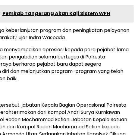
a
Pemkab Tangerang Akan Kaji Sistem WFH
ga keberlanjutan program dan peningkatan pelayanan
akat,” ujar Indra Waspada.
a menyampaikan apresiasi kepada para pejabat lama
 dan pengabdian selama bertugas di Polresta
eraya berharap pejabat baru dapat segera
 diri dan melanjutkan program-program yang telah
an baik.
 tersebut, jabatan Kepala Bagian Operasional Polresta
erahterimakan dari Kompol Andri Surya Kurniawan
l Raden Mochammad Sofian. Jabatan Kepala Satuan
alih dari Kompol Raden Mochammad Sofian kepada
 Armando Utan. Sedangkan jabatan Kapolsek Cikupa