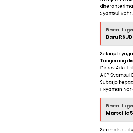
diserahterim
Syamsul Bahri
Baca Jug
Baru RSUD 
Selanjutnya, 
Tangerang di
Dimas Arki Ja
AKP Syamsul B
Subarjo kepad
I Nyoman Nari
Baca Jug
Marseille 
Sementara itu