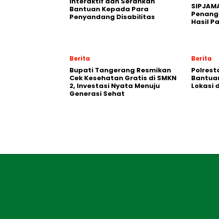
Interaktif dan Serahkan
SIPJAM
Bantuan Kepada Para
Penanga
Penyandang Disabilitas
Hasil P
Berita
Berita
‎Bupati Tangerang Resmikan
Polrest
Cek Kesehatan Gratis di SMKN
Bantuan 
2, Investasi Nyata Menuju
Lokasi 
Generasi Sehat