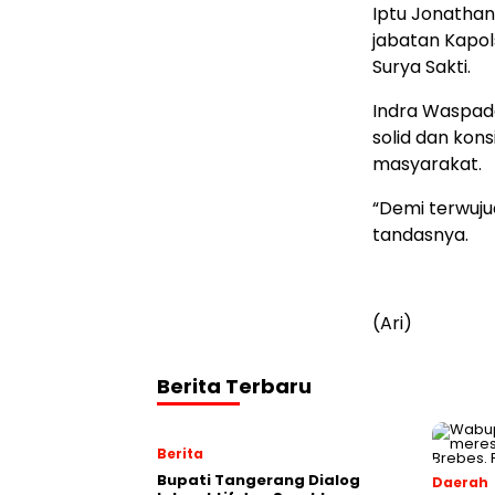
Iptu Jonathan
jabatan Kapol
Surya Sakti.
Indra Waspada
solid dan kon
masyarakat.
“Demi terwuju
tandasnya.
(Ari)
Berita Terbaru
Berita
Bupati Tangerang Dialog
Daerah