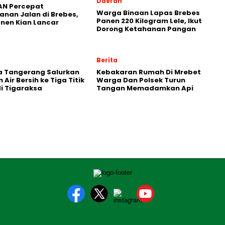
Daerah
AN Percepat
Warga Binaan Lapas Brebes
nan Jalan di Brebes,
Panen 220 Kilogram Lele, Ikut
anen Kian Lancar
Dorong Ketahanan Pangan
Berita
a Tangerang Salurkan
Kebakaran Rumah Di Mrebet
Air Bersih ke Tiga Titik
Warga Dan Polsek Turun
di Tigaraksa
Tangan Memadamkan Api