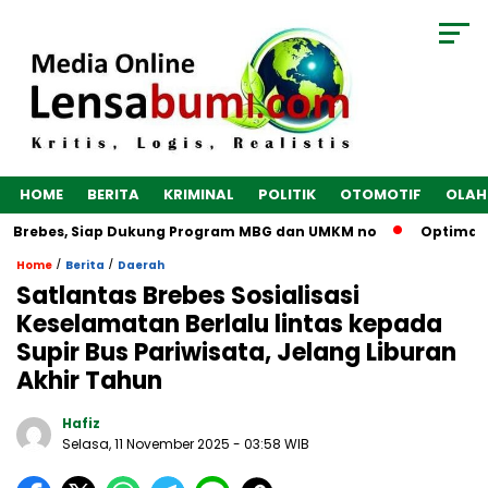
HOME
BERITA
KRIMINAL
POLITIK
OTOMOTIF
OLAH
 Brebes, Siap Dukung Program MBG dan UMKM no
Optimalkan 
/
/
Home
Berita
Daerah
Satlantas Brebes Sosialisasi
Keselamatan Berlalu lintas kepada
Supir Bus Pariwisata, Jelang Liburan
Akhir Tahun
Hafiz
Selasa, 11 November 2025
- 03:58 WIB