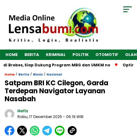
HOME
BERITA
KRIMINAL
POLITIK
OTOMOTIF
OLAH
 di Brebes, Siap Dukung Program MBG dan UMKM no
Optimalka
/
/
/
Home
Berita
Bisnis
Nasional
Satpam BRI KC Cilegon, Garda
Terdepan Navigator Layanan
Nasabah
Hafiz
Rabu, 17 Desember 2025
- 06:19 WIB