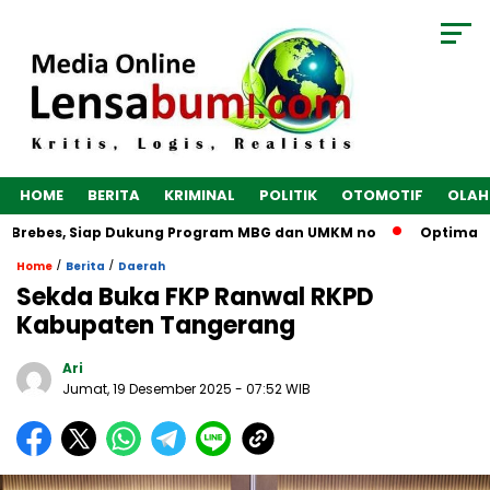
HOME
BERITA
KRIMINAL
POLITIK
OTOMOTIF
OLAH
es, Siap Dukung Program MBG dan UMKM no
Optimalkan Ekono
/
/
Home
Berita
Daerah
Sekda Buka FKP Ranwal RKPD
Kabupaten Tangerang
Ari
Jumat, 19 Desember 2025
- 07:52 WIB