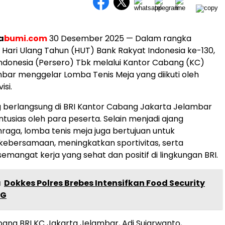
a
bumi.com
30 Desember 2025 — Dalam rangka
ari Ulang Tahun (HUT) Bank Rakyat Indonesia ke-130,
ndonesia (Persero) Tbk melalui Kantor Cabang (KC)
bar menggelar Lomba Tenis Meja yang diikuti oleh
isi.
 berlangsung di BRI Kantor Cabang Jakarta Jelambar
ntusias oleh para peserta. Selain menjadi ajang
hraga, lomba tenis meja juga bertujuan untuk
ebersamaan, meningkatkan sportivitas, serta
angat kerja yang sehat dan positif di lingkungan BRI.
a
Dokkes Polres Brebes Intensifkan Food Security
PG
ng BRI KC Jakarta Jelambar, Adi Sujarwanto,