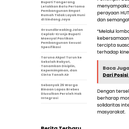
Bupati Tangerang
menyampaikan
Letakkan Batu Pertama
Pembangunan Empat
perayaan HUT
Rumah Tidak Layak Huni
dan semangat 
di Sindang Jaya
Groundbreaking Jalan
“Melalui lomb
Ceplak-Kronjo Bupati
kebersamaan, 
Maesyal Pastikan
Pembangunan Sesuai
tercipta suas
Spesifikasi
terhadap kine
Taruna Akpol Turun ke
Sekolah Rakyat,
Tanamkan Disiplin,
Baca Jug
Kepemimpinan, dan
Dari Posisi
Cinta Tanah Air
Sebanyak 26 Warga
Binaan Lapas Brebes
Dengan tersel
Diusulkan Peroleh Hak
berharap mom
Integrasi
solidaritas i
masyarakat.
Berita Terbaru