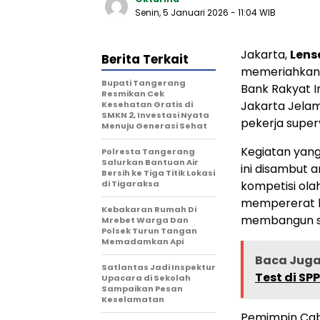
Senin, 5 Januari 2026
- 11:04 WIB
Jakarta,
Lens
Berita Terkait
memeriahkan H
‎Bupati Tangerang
Bank Rakyat I
Resmikan Cek
Jakarta Jelam
Kesehatan Gratis di
SMKN 2, Investasi Nyata
pekerja superv
Menuju Generasi Sehat
Kegiatan yang
Polresta Tangerang
Salurkan Bantuan Air
ini disambut a
Bersih ke Tiga Titik Lokasi
di Tigaraksa
kompetisi ola
mempererat k
Kebakaran Rumah Di
membangun sem
Mrebet Warga Dan
Polsek Turun Tangan
Memadamkan Api
Baca Jug
Satlantas Jadi Inspektur
Test di SP
Upacara di Sekolah
Sampaikan Pesan
Keselamatan
Pemimpin Caba