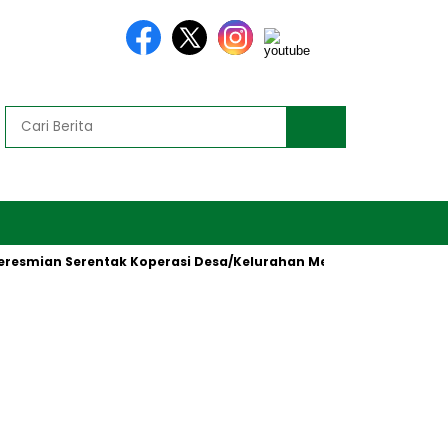
smian Serentak Koperasi Desa/Kelurahan Merah Putih oleh Presid