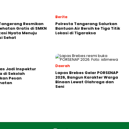
Berita
 Tangerang Resmikan
Polresta Tangerang Salurkan
ehatan Gratis di SMKN
Bantuan Air Bersih ke Tiga Titik
stasi Nyata Menuju
Lokasi di Tigaraksa
i Sehat
Daerah
as Jadi Inspektur
Lapas Brebes Gelar PORSENAP
 di Sekolah
2026, Bangun Karakter Warga
kan Pesan
Binaan Lewat Olahraga dan
matan
Seni