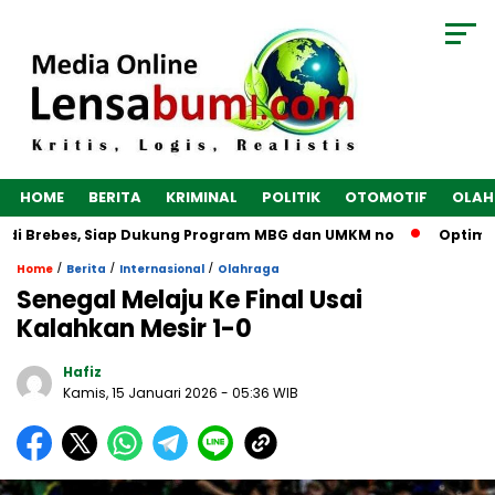
HOME
BERITA
KRIMINAL
POLITIK
OTOMOTIF
OLAH
di Brebes, Siap Dukung Program MBG dan UMKM no
Optimalka
/
/
/
Home
Berita
Internasional
Olahraga
Senegal Melaju Ke Final Usai
Kalahkan Mesir 1-0
Hafiz
Kamis, 15 Januari 2026
- 05:36 WIB