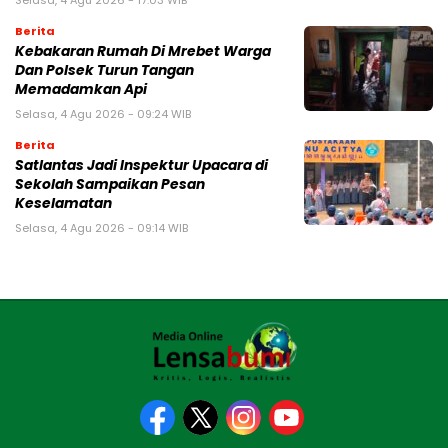
Berita
Kebakaran Rumah Di Mrebet Warga
Dan Polsek Turun Tangan
Memadamkan Api
Selasa, 4 Agu 2026 - 09:24 WIB
Berita
Satlantas Jadi Inspektur Upacara di
Sekolah Sampaikan Pesan
Keselamatan
Selasa, 4 Agu 2026 - 09:14 WIB