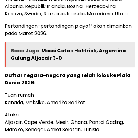
Albania, Republik Irlandia, Bosnia-Herzegovina,
Kosovo, Swedia, Romania, Irlandia, Makedonia Utara.
Pertandingan-pertandingan playoff akan dimainkan
pada Maret 2026.
Baca Juga
Messi Cetak Hattrick, Argentina
Gulung Aljazair 3-0
Daftar negara-negara yang telah lolos ke Piala
Dunia 2026:
Tuan rumah
Kanada, Meksiko, Amerika Serikat
Afrika
Aljazair, Cape Verde, Mesir, Ghana, Pantai Gading,
Maroko, Senegal, Afrika Selatan, Tunisia