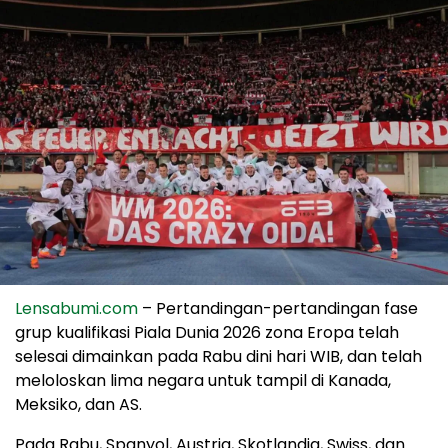
Lensabumi.com
– Pertandingan-pertandingan fase
grup kualifikasi Piala Dunia 2026 zona Eropa telah
selesai dimainkan pada Rabu dini hari WIB, dan telah
meloloskan lima negara untuk tampil di Kanada,
Meksiko, dan AS.
Pada Rabu, Spanyol, Austria, Skotlandia, Swiss, dan