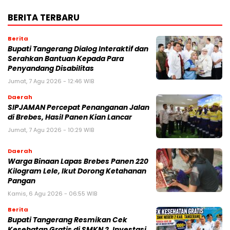
BERITA TERBARU
Berita
Bupati Tangerang Dialog Interaktif dan
Serahkan Bantuan Kepada Para
Penyandang Disabilitas
Jumat, 7 Agu 2026 - 12:46 WIB
Daerah
SIPJAMAN Percepat Penanganan Jalan
di Brebes, Hasil Panen Kian Lancar
Jumat, 7 Agu 2026 - 10:29 WIB
Daerah
Warga Binaan Lapas Brebes Panen 220
Kilogram Lele, Ikut Dorong Ketahanan
Pangan
Kamis, 6 Agu 2026 - 06:55 WIB
Berita
‎Bupati Tangerang Resmikan Cek
Kesehatan Gratis di SMKN 2, Investasi