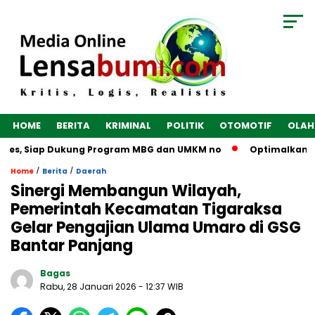
HOME
BERITA
KRIMINAL
POLITIK
OTOMOTIF
OLAH
bes, Siap Dukung Program MBG dan UMKM no
Optimalkan Ekon
/
/
Home
Berita
Daerah
Sinergi Membangun Wilayah,
Pemerintah Kecamatan Tigaraksa
Gelar Pengajian Ulama Umaro di GSG
Bantar Panjang
Bagas
Rabu, 28 Januari 2026
- 12:37 WIB