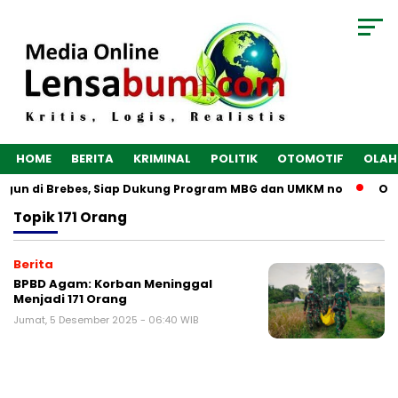
HOME
BERITA
KRIMINAL
POLITIK
OTOMOTIF
OLAH
angun di Brebes, Siap Dukung Program MBG dan UMKM no
Opt
Topik
171 Orang
Berita
BPBD Agam: Korban Meninggal
Menjadi 171 Orang
Jumat, 5 Desember 2025 - 06:40 WIB