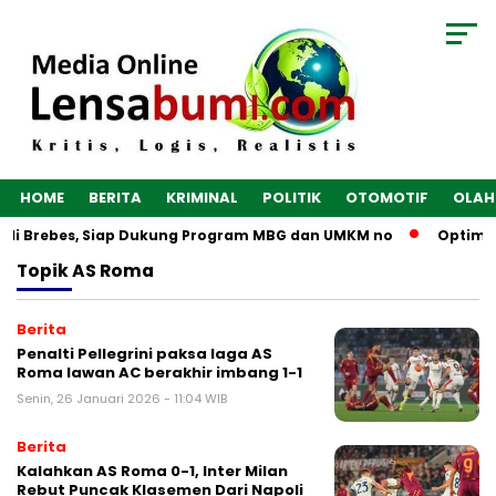
HOME
BERITA
KRIMINAL
POLITIK
OTOMOTIF
OLAH
n di Brebes, Siap Dukung Program MBG dan UMKM no
Optimal
Topik
AS Roma
Berita
Penalti Pellegrini paksa laga AS
Roma lawan AC berakhir imbang 1-1
Senin, 26 Januari 2026 - 11:04 WIB
Berita
Kalahkan AS Roma 0-1, Inter Milan
Rebut Puncak Klasemen Dari Napoli