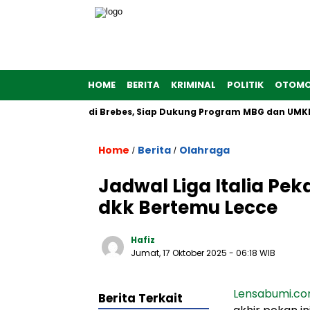
HOME
BERITA
KRIMINAL
POLITIK
OTOMO
Putih Dibangun di Brebes, Siap Dukung Program MBG dan UMKM n
Home
Berita
Olahraga
/
/
Jadwal Liga Italia Peka
dkk Bertemu Lecce
Hafiz
Jumat, 17 Oktober 2025
- 06:18 WIB
Lensabumi.c
Berita Terkait