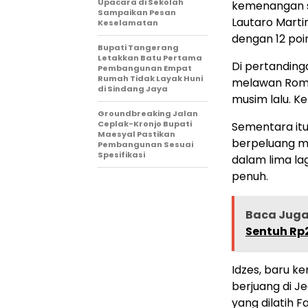
Upacara di Sekolah
kemenangan se
Sampaikan Pesan
Lautaro Marti
Keselamatan
dengan 12 po
Bupati Tangerang
Letakkan Batu Pertama
Di pertanding
Pembangunan Empat
Rumah Tidak Layak Huni
melawan Roma 
di Sindang Jaya
musim lalu. Ke
Groundbreaking Jalan
Ceplak-Kronjo Bupati
Sementara itu
Maesyal Pastikan
berpeluang me
Pembangunan Sesuai
Spesifikasi
dalam lima lag
penuh.
Baca Jug
Sentuh Rp
Idzes, baru ke
berjuang di Je
yang dilatih F