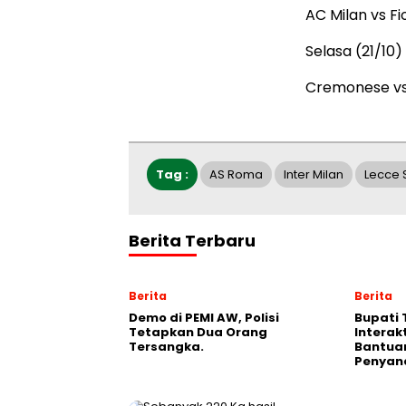
AC Milan vs Fi
Selasa (21/10)
Cremonese vs 
Tag :
AS Roma
Inter Milan
Lecce 
Berita Terbaru
Berita
Berita
Demo di PEMI AW, Polisi
Bupati 
Tetapkan Dua Orang
Interak
Tersangka.
Bantua
Penyand