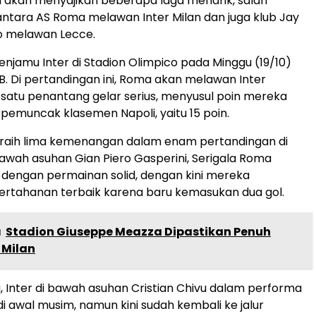
ni akan menyajikan beberapa laga menarik, salah
antara AS Roma melawan Inter Milan dan juga klub Jay
lo melawan Lecce.
jamu Inter di Stadion Olimpico pada Minggu (19/10)
IB. Di pertandingan ini, Roma akan melawan Inter
 satu penantang gelar serius, menyusul poin mereka
emuncak klasemen Napoli, yaitu 15 poin.
eraih lima kemenangan dalam enam pertandingan di
i bawah asuhan Gian Piero Gasperini, Serigala Roma
dengan permainan solid, dengan kini mereka
rtahanan terbaik karena baru kemasukan dua gol.
a
Stadion Giuseppe Meazza Dipastikan Penuh
 Milan
, Inter di bawah asuhan Cristian Chivu dalam performa
di awal musim, namun kini sudah kembali ke jalur