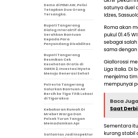
akhir pekan i
Demo di PEMI AW, Polisi
satunya duel 
Tetapkan Dua Orang
Idzes, Sassuo
Tersangka.
Bupati Tangerang
Roma akan men
Dialog Interaktif dan
pukul 01.45 W
Serahkan Bantuan
Kepada Para
sebagai salah
Penyandang Disabilitas
sama dengan p
‎Bupati Tangerang
Resmikan Cek
Giallorossi m
Kesehatan Gratis di
Liga Italia. D
SMKN 2, Investasi Nyata
Menuju Generasi Sehat
menjelma tim 
mempunyai pe
Polresta Tangerang
Salurkan Bantuan Air
Bersih ke Tiga Titik Lokasi
di Tigaraksa
Baca Jug
Saat Derbi
Kebakaran Rumah Di
Mrebet Warga Dan
Polsek Turun Tangan
Memadamkan Api
Sementara itu
kurang stabil 
Satlantas Jadi Inspektur