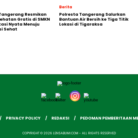
Berita
 Tangerang Resmikan
Polresta Tangerang Salurkan
ehatan Gratis di SMKN
Bantuan Air Bersih ke Tiga Titik
stasi Nyata Menuju
Lokasi di Tigaraksa
i Sehat
PRIVACY POLICY
REDAKSI
PEDOMAN PEMBERITAAN ME
COPYRIGHT © 2026 LENSABUMI.COM - ALL RIGHTS RESERVED