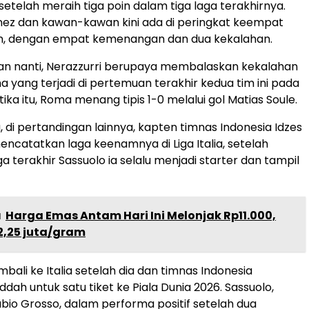
telah meraih tiga poin dalam tiga laga terakhirnya.
nez dan kawan-kawan kini ada di peringkat keempat
in, dengan empat kemenangan dan dua kekalahan.
an nanti, Nerazzurri berupaya membalaskan kekalahan
yang terjadi di pertemuan terakhir kedua tim ini pada
tika itu, Roma menang tipis 1-0 melalui gol Matias Soule.
, di pertandingan lainnya, kapten timnas Indonesia Idzes
ncatatkan laga keenamnya di Liga Italia, setelah
a terakhir Sassuolo ia selalu menjadi starter dan tampil
a
Harga Emas Antam Hari Ini Melonjak Rp11.000,
2,25 juta/gram
mbali ke Italia setelah dia dan timnas Indonesia
ddah untuk satu tiket ke Piala Dunia 2026. Sassuolo,
abio Grosso, dalam performa positif setelah dua