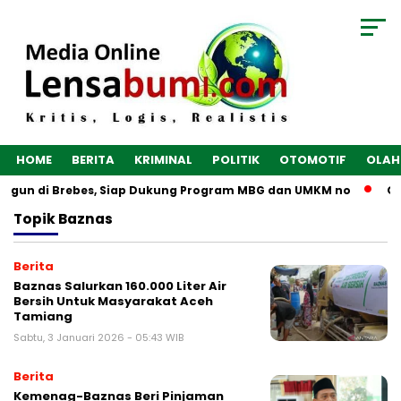
HOME
BERITA
KRIMINAL
POLITIK
OTOMOTIF
OLAH
bangun di Brebes, Siap Dukung Program MBG dan UMKM no
Op
Topik
Baznas
Berita
Baznas Salurkan 160.000 Liter Air
Bersih Untuk Masyarakat Aceh
Tamiang
Sabtu, 3 Januari 2026 - 05:43 WIB
Berita
Kemenag-Baznas Beri Pinjaman