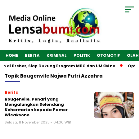
HOME
BERITA
KRIMINAL
POLITIK
OTOMOTIF
OLAH
gun di Brebes, Siap Dukung Program MBG dan UMKM no
Optim
Topik
Bougenvile Najwa Putri Azzahra
Berita
Bougenvile, Penari yang
Mengalungkan Selendang
Kehormatan kepada Pamor
Wicaksono
Selasa, 11 November 2025 - 04:00 WIB